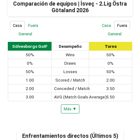
Comparación de equipos | İsveç - 2.Lig Östra
Götaland 2026
Casa
Fuera
Casa
Fuera
General
General
Sölvesborgs GoIF
Desempeño
Torns
50%
Wins
50%
0%
Draws
0%
50%
Losses
50%
1.00
Scored / Match
2.00
2.00
Conceded / Match
3.50
3.00
AVG (Match Goals Average)
5.50
Más ▼
Enfrentamientos directos (Últimos 5)