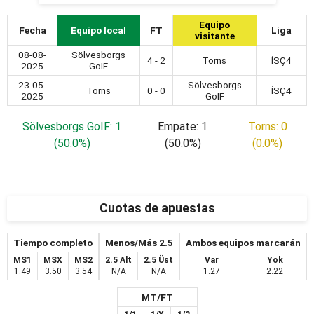
Equipo
Fecha
Equipo local
FT
Liga
visitante
08-08-
Sölvesborgs
4 - 2
Torns
İSÇ4
2025
GoIF
23-05-
Sölvesborgs
Torns
0 - 0
İSÇ4
2025
GoIF
Sölvesborgs GoIF: 1
Empate: 1
Torns: 0
(50.0%)
(50.0%)
(0.0%)
Cuotas de apuestas
Tiempo completo
Menos/Más 2.5
Ambos equipos marcarán
MS1
MSX
MS2
2.5 Alt
2.5 Üst
Var
Yok
1.49
3.50
3.54
N/A
N/A
1.27
2.22
MT/FT