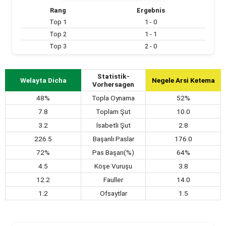
Rang
Ergebnis
Top 1
1 - 0
Top 2
1 - 1
Top 3
2 - 0
Statistik-
Welayta Dicha
Negele Arsi Ketema
Vorhersagen
48%
Topla Oynama
52%
7.8
Toplam Şut
10.0
3.2
İsabetli Şut
2.8
226.5
Başarılı Paslar
176.0
72%
Pas Başarı(%)
64%
4.5
Köşe Vuruşu
3.8
12.2
Fauller
14.0
1.2
Ofsaytlar
1.5