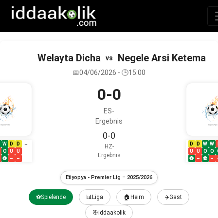
Welayta Dicha
Negele Arsi Ketema
vs
📅04/06/2026 - 🕒15:00
0-0
ES-
Ergebnis
0-0
W
D
D
D
D
W
W
→
HZ-
O
U
U
U
U
O
O
Ergebnis
⚽
–
–
⚽
–
⚽
–
Etiyopya - Premier Lig – 2025/2026
⚽Spielende
📊Liga
🏠Heim
✈️Gast
🎯iddaakolik