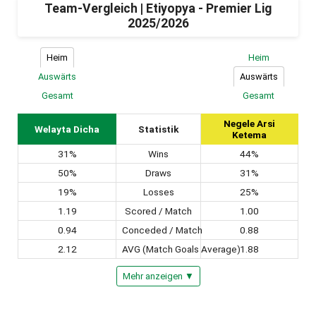
Team-Vergleich | Etiyopya - Premier Lig
2025/2026
Heim
Heim
Auswärts
Auswärts
Gesamt
Gesamt
Negele Arsi
Welayta Dicha
Statistik
Ketema
31%
Wins
44%
50%
Draws
31%
19%
Losses
25%
1.19
Scored / Match
1.00
0.94
Conceded / Match
0.88
2.12
AVG (Match Goals Average)
1.88
Mehr anzeigen ▼