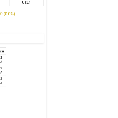
USL1
0 (0.0%)
ucu
/2
/A
/2
/A
/2
/A