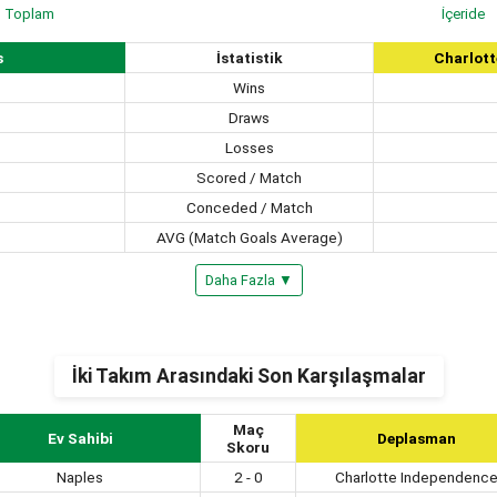
Toplam
İçeride
s
İstatistik
Charlott
Wins
Draws
Losses
Scored / Match
Conceded / Match
AVG (Match Goals Average)
Daha Fazla ▼
İki Takım Arasındaki Son Karşılaşmalar
Maç
Ev Sahibi
Deplasman
Skoru
Naples
2 - 0
Charlotte Independenc