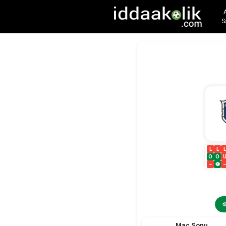
S
L
L
L
O
O
–
⚽
⚽
Maç Sonu