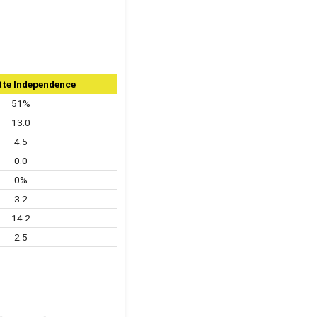
tte Independence
51%
13.0
4.5
0.0
0%
3.2
14.2
2.5