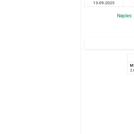
13-09-2025
Naples:
M
2.