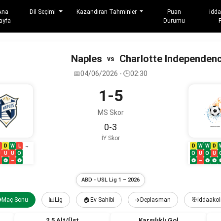
Ana
Dil Seçimi
Kazandıran Tahminler
Puan
idda
ayfa
Durumu
Naples
Charlotte Independen
vs
📅04/06/2026 - 🕒02:30
1-5
MS Skor
0-3
İY Skor
D
W
L
D
W
W
D
→
U
U
U
O
O
U
O
U
–
⚽
–
⚽
⚽
–
⚽
⚽
ABD - USL Lig 1 – 2026
Maç Sonu
📊Lig
🏠Ev Sahibi
✈️Deplasman
🎯iddaakol
2.5 Alt/Üst
Karşılıklı Gol