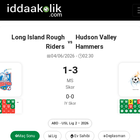
Long Island Rough
Hudson Valley
vs
Riders
Hammers
📅04/06/2026 - 🕒02:30
1-3
MS
Skor
0-0
W
L
W
W
W
W
D
W
→
İY Skor
O
U
U
O
O
O
U
O
⚽
–
–
–
⚽
⚽
⚽
⚽
ABD - USL Lig 2 – 2026
⚽Maç Sonu
📊Lig
🏠Ev Sahibi
✈️Deplasman