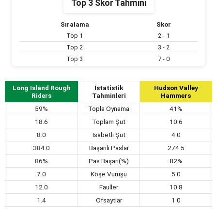
Top 3 Skor Tahmini
Sıralama
Skor
Top 1
2 - 1
Top 2
3 - 2
Top 3
7 - 0
Long Island Rough
İstatistik
Hudson Valley
Riders
Tahminleri
Hammers
59%
Topla Oynama
41%
18.6
Toplam Şut
10.6
8.0
İsabetli Şut
4.0
384.0
Başarılı Paslar
274.5
86%
Pas Başarı(%)
82%
7.0
Köşe Vuruşu
5.0
12.0
Fauller
10.8
1.4
Ofsaytlar
1.0