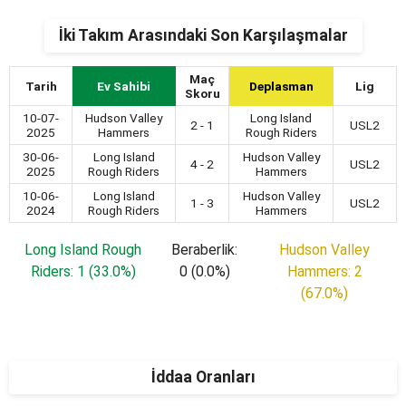
İki Takım Arasındaki Son Karşılaşmalar
Maç
Tarih
Ev Sahibi
Deplasman
Lig
Skoru
10-07-
Hudson Valley
Long Island
2 - 1
USL2
2025
Hammers
Rough Riders
30-06-
Long Island
Hudson Valley
4 - 2
USL2
2025
Rough Riders
Hammers
10-06-
Long Island
Hudson Valley
1 - 3
USL2
2024
Rough Riders
Hammers
Long Island Rough
Beraberlik:
Hudson Valley
Riders: 1 (33.0%)
0 (0.0%)
Hammers: 2
(67.0%)
İddaa Oranları