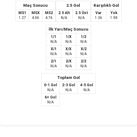
Maç Sonucu
2.5 Gol
Karşılıklı Gol
MS1
MSX
MS2
2.5 Alt
2.5 Üst
Var
Yok
1.27
4.06
4.76
N/A
N/A
1.36
1.98
İlk Yarı/Maç Sonucu
1/1
1/X
1/2
N/A
N/A
N/A
X/1
X/X
X/2
N/A
N/A
N/A
2/1
2/X
2/2
N/A
N/A
N/A
Toplam Gol
0-1 Gol
2-3 Gol
4-5 Gol
N/A
N/A
N/A
6+ Gol
N/A