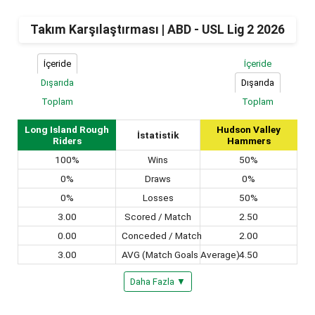
Takım Karşılaştırması | ABD - USL Lig 2 2026
İçeride
İçeride
Dışarıda
Dışarıda
Toplam
Toplam
Long Island Rough
Hudson Valley
İstatistik
Riders
Hammers
100%
Wins
50%
0%
Draws
0%
0%
Losses
50%
3.00
Scored / Match
2.50
0.00
Conceded / Match
2.00
3.00
AVG (Match Goals Average)
4.50
Daha Fazla ▼