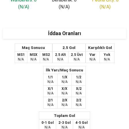
(N/A)
(N/A)
(N/A)
İddaa Oranları
Maç Sonucu
2.5 Gol
Karşılıklı Gol
MS1
MSX
MS2
2.5 Alt
2.5 Üst
Var
Yok
N/A
N/A
N/A
N/A
N/A
N/A
N/A
İlk Yarı/Maç Sonucu
1/1
1/X
1/2
N/A
N/A
N/A
X/1
X/X
X/2
N/A
N/A
N/A
2/1
2/X
2/2
N/A
N/A
N/A
Toplam Gol
0-1 Gol
2-3 Gol
4-5 Gol
N/A
N/A
N/A