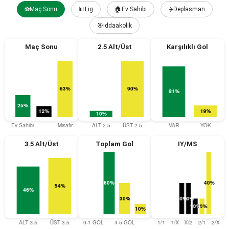
⚽Maç Sonu
📊Lig
🏠Ev Sahibi
✈️Deplasman
🎯iddaakolik
Maç Sonu
2.5 Alt/Üst
Karşılıklı Gol
3.5 Alt/Üst
Toplam Gol
IY/MS