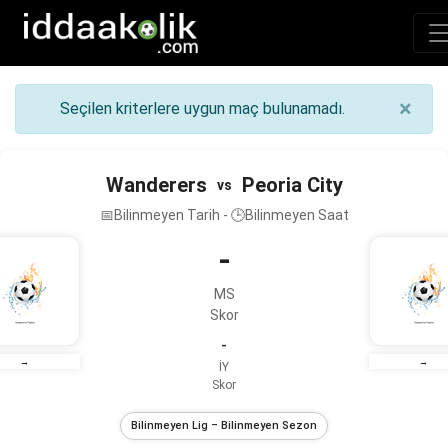
×
Seçilen kriterlere uygun maç bulunamadı.
Wanderers
Peoria City
vs
📅Bilinmeyen Tarih - 🕒Bilinmeyen Saat
-
MS
Skor
-
→
→
İY
Skor
Bilinmeyen Lig – Bilinmeyen Sezon