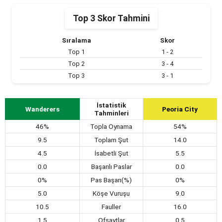
Top 3 Skor Tahmini
Sıralama
Skor
Top 1
1 - 2
Top 2
3 - 4
Top 3
3 - 1
İstatistik
Wanderers
Peoria City
Tahminleri
46%
Topla Oynama
54%
9.5
Toplam Şut
14.0
4.5
İsabetli Şut
5.5
0.0
Başarılı Paslar
0.0
0%
Pas Başarı(%)
0%
5.0
Köşe Vuruşu
9.0
10.5
Fauller
16.0
1.5
Ofsaytlar
0.5