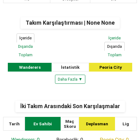
Takım Karşılaştırması | None None
İçeride
İçeride
Dışarıda
Dışarıda
Toplam
Toplam
Wanderers
İstatistik
Peoria City
Daha Fazla ▼
İki Takım Arasındaki Son Karşılaşmalar
Maç
Tarih
Ev Sahibi
Deplasman
Lig
Skoru
Wanderers: 0
Beraberlik: 0
Peoria City: 0