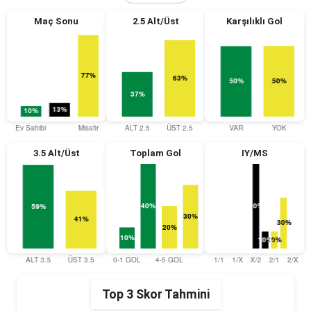
Maç Sonu
2.5 Alt/Üst
Karşılıklı Gol
3.5 Alt/Üst
Toplam Gol
IY/MS
Top 3 Skor Tahmini