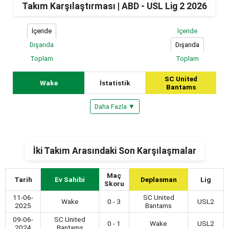
Takım Karşılaştırması | ABD - USL Lig 2 2026
İçeride
İçeride
Dışarıda
Dışarıda
Toplam
Toplam
SC United
Wake
İstatistik
Bantams
Daha Fazla ▼
İki Takım Arasındaki Son Karşılaşmalar
Maç
Tarih
Ev Sahibi
Deplasman
Lig
Skoru
11-06-
SC United
Wake
0 - 3
USL2
2025
Bantams
09-06-
SC United
0 - 1
Wake
USL2
2024
Bantams