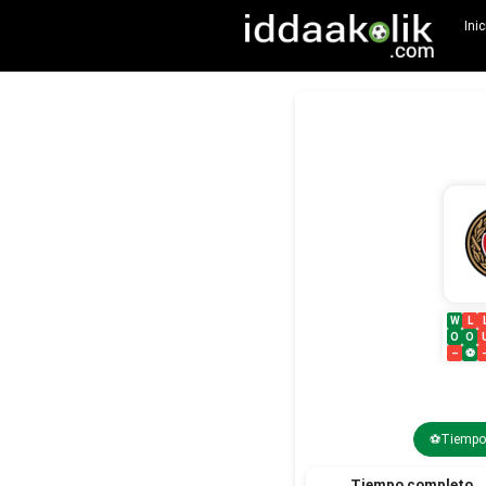
Inic
W
L
O
O
–
⚽
⚽Tiempo 
Tiempo completo