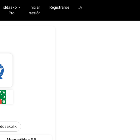
iddaakolik
Iniciar
Registrarse
🌙
Pro
sesión
W
W
→
O
O
–
⚽
iddaakolik
Menos/Más 3.5