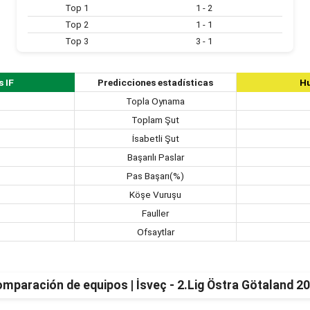
Top 1
1 - 2
Top 2
1 - 1
Top 3
3 - 1
 IF
Predicciones estadísticas
Hu
Topla Oynama
Toplam Şut
İsabetli Şut
Başarılı Paslar
Pas Başarı(%)
Köşe Vuruşu
Fauller
Ofsaytlar
mparación de equipos | İsveç - 2.Lig Östra Götaland 2