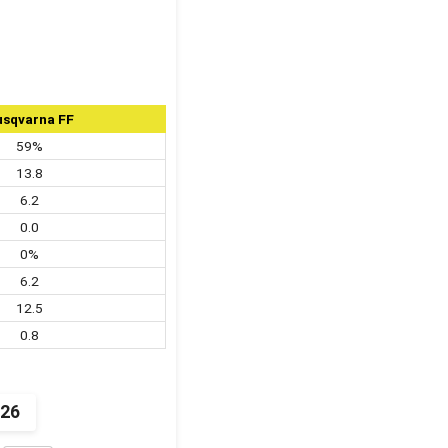
sqvarna FF
59%
13.8
6.2
0.0
0%
6.2
12.5
0.8
026