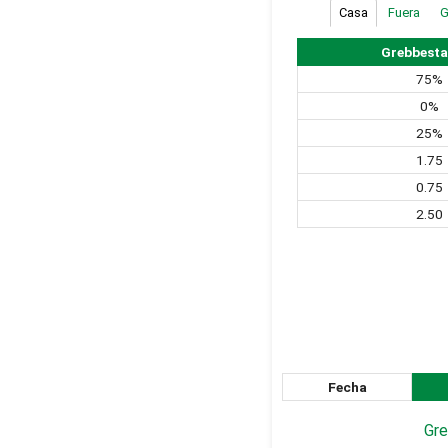
Casa
Fuera
G
Grebbesta
75%
0%
25%
1.75
0.75
2.50
Fecha
Gre