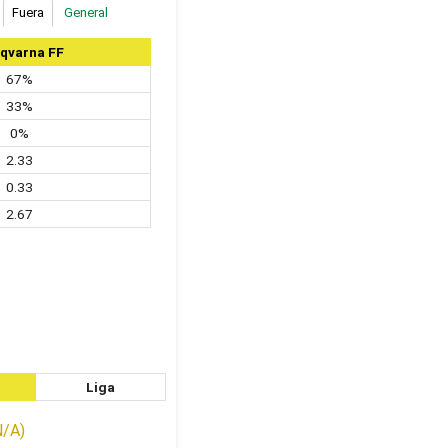
Fuera
General
qvarna FF
67%
33%
0%
2.33
0.33
2.67
Liga
N/A)