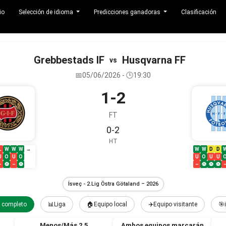
io
Selección de idioma
Predicciones ganadoras
Clasificación
Grebbestads IF
Husqvarna FF
vs
📅05/06/2026 - 🕒19:30
1-2
FT
0-2
HT
L
W
W
W
W
W
D
D
→
U
O
U
O
U
O
U
U
–
⚽
–
⚽
–
⚽
⚽
⚽
İsveç - 2.Lig Östra Götaland – 2026
completo
📊Liga
🏠Equipo local
✈️Equipo visitante
🎯
Menos/Más 2.5
Ambos equipos marcarán