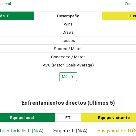
eneral
Casa
ds IF
Desempeño
Hus
Wins
Draws
Losses
Scored / Match
Conceded / Match
AVG (Match Goals Average)
Más ▼
Enfrentamientos directos (Últimos 5)
Equipo local
FT
Equipo visitante
bbestads IF: 0 (N/A)
Empate: 0 (N/A)
Husqvarna FF: 0 (