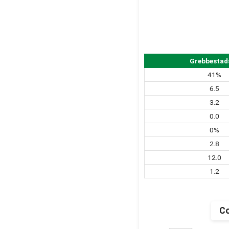
Grebbestads
41%
6.5
3.2
0.0
0%
2.8
12.0
1.2
Co