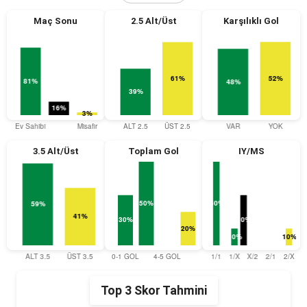
Maç Sonu
2.5 Alt/Üst
Karşılıklı Gol
3.5 Alt/Üst
Toplam Gol
IY/MS
Top 3 Skor Tahmini