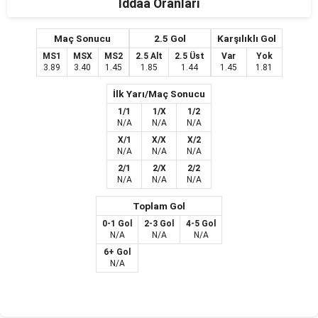
İddaa Oranları
Maç Sonucu
2.5 Gol
Karşılıklı Gol
MS1
MSX
MS2
2.5 Alt
2.5 Üst
Var
Yok
3.89
3.40
1.45
1.85
1.44
1.45
1.81
İlk Yarı/Maç Sonucu
1/1
1/X
1/2
N/A
N/A
N/A
X/1
X/X
X/2
N/A
N/A
N/A
2/1
2/X
2/2
N/A
N/A
N/A
Toplam Gol
0-1 Gol
2-3 Gol
4-5 Gol
N/A
N/A
N/A
6+ Gol
N/A