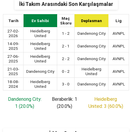
İki Takım Arasındaki Son Karşılaşmalar
Maç
Tarih
Ev Sahibi
Deplasman
Lig
Skoru
27-02-
Heidelberg
1 - 2
Dandenong City
AVNPL
2026
United
14-09-
Heidelberg
2 - 1
Dandenong City
AVNPL
2025
United
27-06-
Heidelberg
2 - 2
Dandenong City
AVNPL
2025
United
21-03-
Heidelberg
Dandenong City
0 - 2
AVNPL
2025
United
18-08-
Heidelberg
3 - 0
Dandenong City
AVNPL
2024
United
Dandenong City:
Beraberlik: 1
Heidelberg
1 (20.0%)
(20.0%)
United: 3 (60.0%)