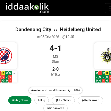
Dandenong City
Heidelberg United
vs
📅05/06/2026 - 🕒12:45
4-1
MS
Skor
2-0
L
D
W
W
W
L
W
D
→
İY Skor
U
U
O
U
O
O
O
O
–
⚽
⚽
–
⚽
⚽
–
⚽
Avustralya - Ulusal Premier Lig – 2026
⚽Maç Sonu
📊Lig
🏠Ev Sahibi
✈️Deplasman
🎯iddaakolik