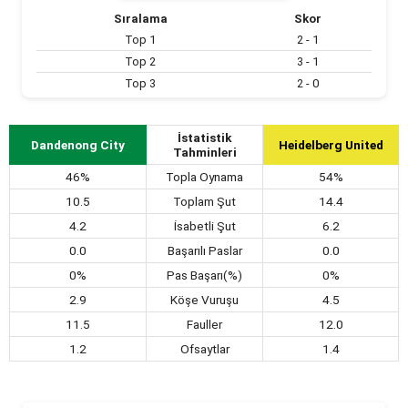
Sıralama
Skor
Top 1
2 - 1
Top 2
3 - 1
Top 3
2 - 0
İstatistik
Dandenong City
Heidelberg United
Tahminleri
46%
Topla Oynama
54%
10.5
Toplam Şut
14.4
4.2
İsabetli Şut
6.2
0.0
Başarılı Paslar
0.0
0%
Pas Başarı(%)
0%
2.9
Köşe Vuruşu
4.5
11.5
Fauller
12.0
1.2
Ofsaytlar
1.4