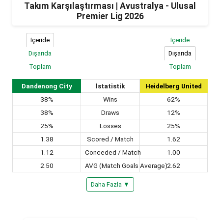
Takım Karşılaştırması | Avustralya - Ulusal
Premier Lig 2026
İçeride
İçeride
Dışarıda
Dışarıda
Toplam
Toplam
Dandenong City
İstatistik
Heidelberg United
38%
Wins
62%
38%
Draws
12%
25%
Losses
25%
1.38
Scored / Match
1.62
1.12
Conceded / Match
1.00
2.50
AVG (Match Goals Average)
2.62
Daha Fazla ▼