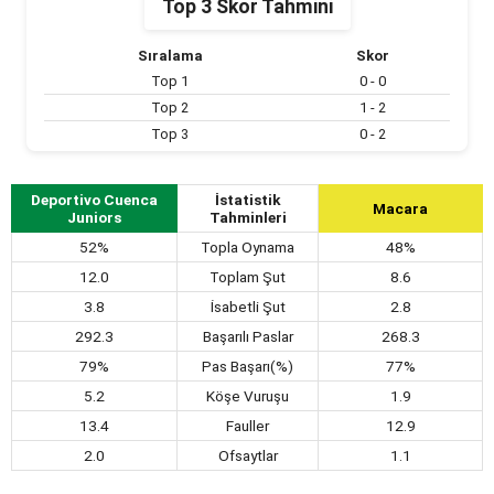
Top 3 Skor Tahmini
Sıralama
Skor
Top 1
0 - 0
Top 2
1 - 2
Top 3
0 - 2
Deportivo Cuenca
İstatistik
Macara
Juniors
Tahminleri
52%
Topla Oynama
48%
12.0
Toplam Şut
8.6
3.8
İsabetli Şut
2.8
292.3
Başarılı Paslar
268.3
79%
Pas Başarı(%)
77%
5.2
Köşe Vuruşu
1.9
13.4
Fauller
12.9
2.0
Ofsaytlar
1.1