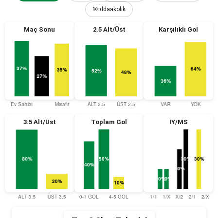
🎯iddaakolik
Maç Sonu
2.5 Alt/Üst
Karşılıklı Gol
3.5 Alt/Üst
Toplam Gol
IY/MS