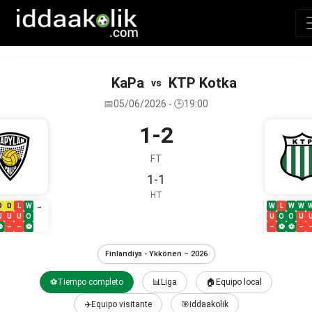
KaPa
KTP Kotka
vs
📅05/06/2026 - 🕒19:00
1-2
FT
1-1
HT
D
D
L
W
W
L
W
W
→
U
U
U
O
U
O
O
U
⚽
–
–
⚽
–
⚽
⚽
–
Finlandiya - Ykkönen – 2026
⚽Tiempo completo
📊Liga
🏠Equipo local
✈️Equipo visitante
🎯iddaakolik