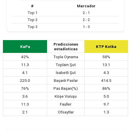
#
Marcador
Top 1
2 - 1
Top 2
2 - 2
Top 3
1 - 3
Predicciones
KaPa
KTP Kotka
estadísticas
42%
Topla Oynama
58%
11.3
Toplam Şut
13.1
4.1
İsabetli Şut
4.3
225.0
Başarılı Paslar
414.5
76%
Pas Başarı(%)
86%
3.6
Köşe Vuruşu
5.0
11.3
Fauller
9.7
2.1
Ofsaytlar
1.3