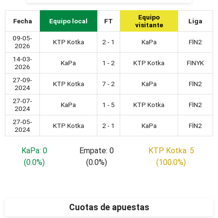
Equipo
Fecha
Equipo local
FT
Liga
visitante
09-05-
KTP Kotka
2 - 1
KaPa
FİN2
2026
14-03-
KaPa
1 - 2
KTP Kotka
FINYK
2026
27-09-
KTP Kotka
7 - 2
KaPa
FİN2
2024
27-07-
KaPa
1 - 5
KTP Kotka
FİN2
2024
27-05-
KTP Kotka
2 - 1
KaPa
FİN2
2024
KaPa: 0
Empate: 0
KTP Kotka: 5
(0.0%)
(0.0%)
(100.0%)
Cuotas de apuestas