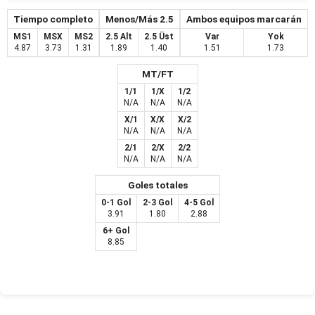
Tiempo completo
Menos/Más 2.5
Ambos equipos marcarán
MS1
MSX
MS2
2.5 Alt
2.5 Üst
Var
Yok
4.87
3.73
1.31
1.89
1.40
1.51
1.73
MT/FT
1/1
1/X
1/2
N/A
N/A
N/A
X/1
X/X
X/2
N/A
N/A
N/A
2/1
2/X
2/2
N/A
N/A
N/A
Goles totales
0-1 Gol
2-3 Gol
4-5 Gol
3.91
1.80
2.88
6+ Gol
8.85