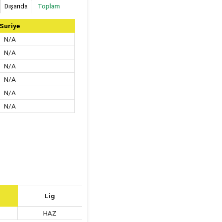
Dışarıda
Toplam
Suriye
N/A
N/A
N/A
N/A
N/A
N/A
Lig
HAZ