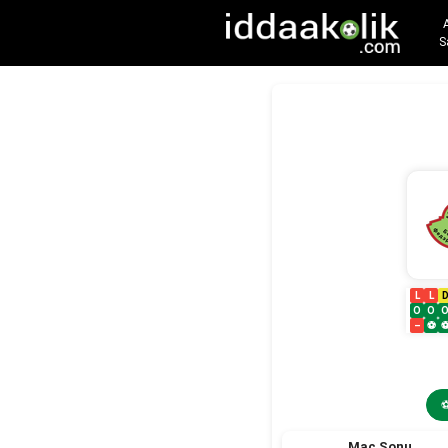
S
L
L
O
O
–
⚽
⚽
Maç Sonu