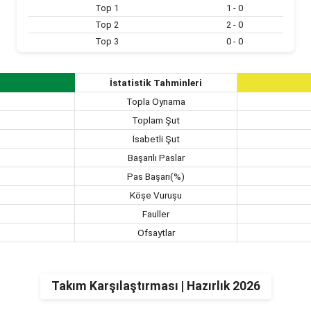
Top 1
1 - 0
Top 2
2 - 0
Top 3
0 - 0
İstatistik Tahminleri
Topla Oynama
Toplam Şut
İsabetli Şut
Başarılı Paslar
Pas Başarı(%)
Köşe Vuruşu
Fauller
Ofsaytlar
Takım Karşılaştırması | Hazırlık 2026