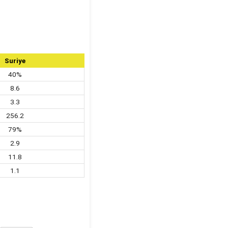
Suriye
40%
8.6
3.3
256.2
79%
2.9
11.8
1.1