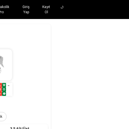
akolik
Giriş
Kayıt
🌙
Pro
Yap
Ol
L
W
→
U
O
–
⚽
ik
3.5 Alt/Üst