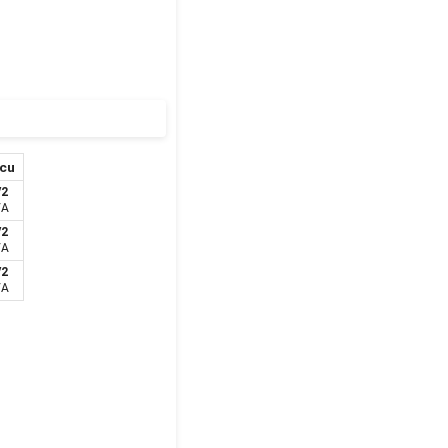
ucu
/2
/A
/2
/A
/2
/A