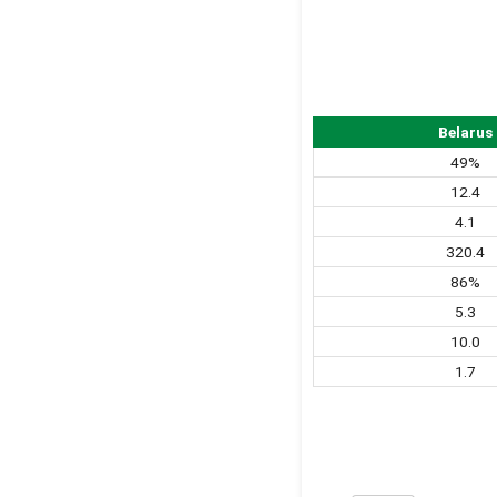
Belarus
49%
12.4
4.1
320.4
86%
5.3
10.0
1.7