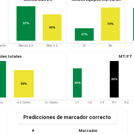
les totales
MT/FT
Predicciones de marcador correcto
#
Marcador