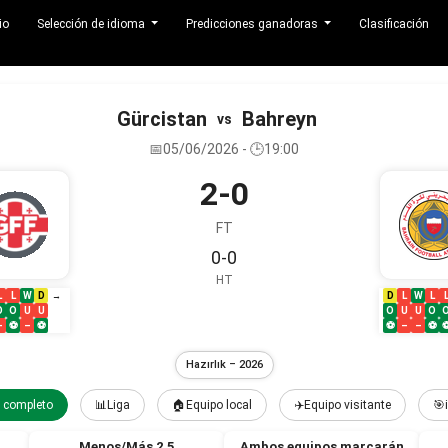
io
Selección de idioma
Predicciones ganadoras
Clasificación
Gürcistan
Bahreyn
vs
📅05/06/2026 - 🕒19:00
2-0
FT
0-0
HT
L
L
W
D
D
L
W
L
→
O
O
U
U
O
U
U
O
–
⚽
–
⚽
⚽
–
–
⚽
Hazırlık – 2026
completo
📊Liga
🏠Equipo local
✈️Equipo visitante
🎯
Menos/Más 2.5
Ambos equipos marcarán