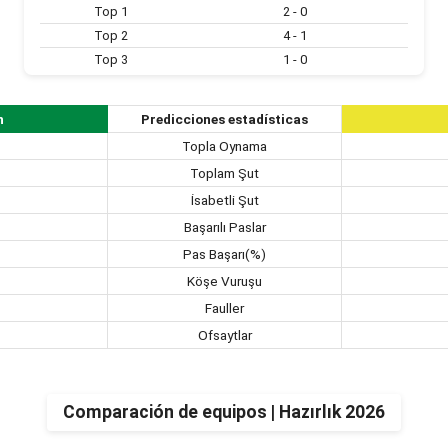
Top 1
2 - 0
Top 2
4 - 1
Top 3
1 - 0
n
Predicciones estadísticas
Topla Oynama
Toplam Şut
İsabetli Şut
Başarılı Paslar
Pas Başarı(%)
Köşe Vuruşu
Fauller
Ofsaytlar
Comparación de equipos | Hazırlık 2026