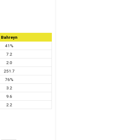
Bahreyn
41%
7.2
2.0
251.7
76%
3.2
9.6
2.2