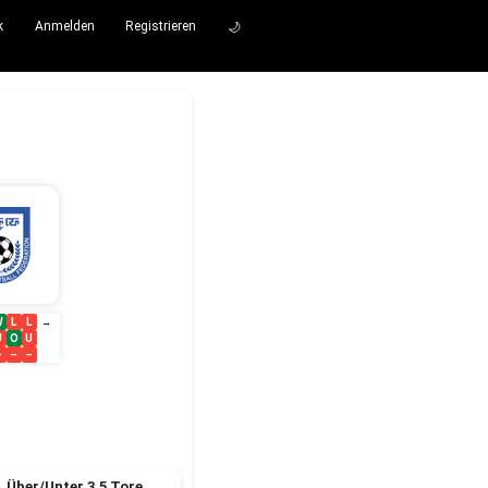
k
Anmelden
Registrieren
🌙
W
L
L
→
U
O
U
–
–
–
Über/Unter 3.5 Tore