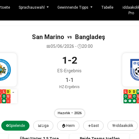
rtseite
Sprachauswahl
Gewinnende Tipps
Tabelle
iddaakoli
Pro
San Marino
Bangladeş
vs
📅05/06/2026 - 🕒20:00
1-2
ES-Ergebnis
1-1
HZ-Ergebnis
L
L
D
L
D
D
→
U
O
U
O
U
O
–
⚽
–
⚽
⚽
⚽
Hazırlık – 2026
⚽Spielende
📊Liga
🏠Heim
✈️Gast
🎯iddaakolik
Über/Unter 2.5 Tore
Beide Teams treffen