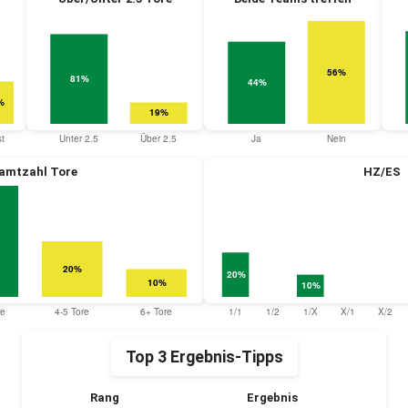
amtzahl Tore
HZ/ES
Top 3 Ergebnis-Tipps
Rang
Ergebnis