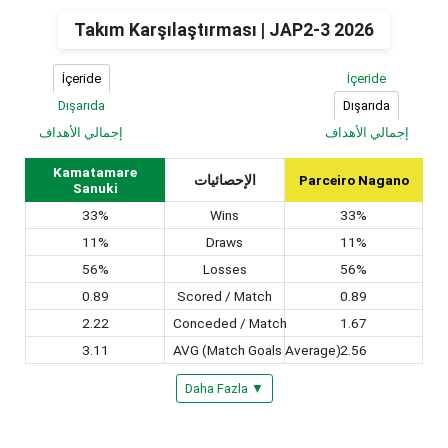
Takım Karşılaştırması | JAP2-3 2026
İçeride
İçeride
Dışarıda
Dışarıda
إجمالي الأهداف
إجمالي الأهداف
Kamatamare
الإحصائيات
Parceiro Nagano
Sanuki
33%
Wins
33%
11%
Draws
11%
56%
Losses
56%
0.89
Scored / Match
0.89
2.22
Conceded / Match
1.67
3.11
AVG (Match Goals Average)
2.56
Daha Fazla ▼