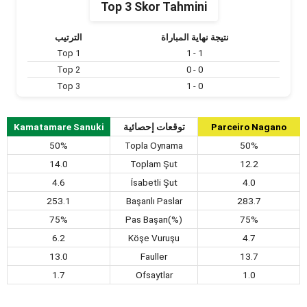
Top 3 Skor Tahmini
نتيجة نهاية المباراة
الترتيب
Top 1
1 - 1
Top 2
0 - 0
Top 3
1 - 0
Kamatamare Sanuki
توقعات إحصائية
Parceiro Nagano
50%
Topla Oynama
50%
14.0
Toplam Şut
12.2
4.6
İsabetli Şut
4.0
253.1
Başarılı Paslar
283.7
75%
Pas Başarı(%)
75%
6.2
Köşe Vuruşu
4.7
13.0
Fauller
13.7
1.7
Ofsaytlar
1.0