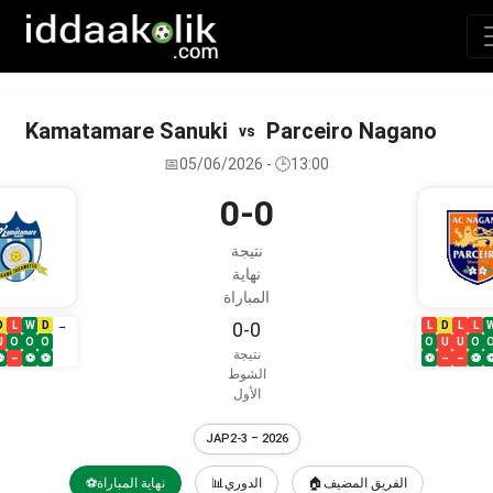
Kamatamare Sanuki
Parceiro Nagano
vs
📅05/06/2026 - 🕒13:00
0-0
نتيجة
نهاية
المباراة
0-0
D
L
W
D
L
D
L
L
→
U
O
O
O
O
U
U
O
نتيجة
⚽
–
⚽
⚽
⚽
–
–
⚽
الشوط
الأول
JAP2-3 – 2026
🏠الفريق المضيف
📊الدوري
⚽نهاية المباراة