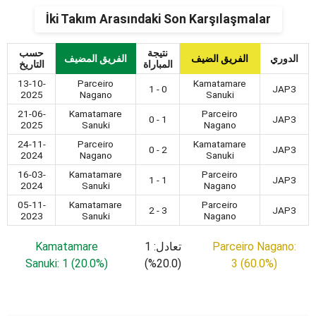
İki Takım Arasındaki Son Karşılaşmalar
نتيجة
حسب
الدوري
الفريق الضيف
الفريق المضيف
المباراة
التاريخ
13-10-
Parceiro
Kamatamare
1 - 0
JAP3
2025
Nagano
Sanuki
21-06-
Kamatamare
Parceiro
0 - 1
JAP3
2025
Sanuki
Nagano
24-11-
Parceiro
Kamatamare
0 - 2
JAP3
2024
Nagano
Sanuki
16-03-
Kamatamare
Parceiro
1 - 1
JAP3
2024
Sanuki
Nagano
05-11-
Kamatamare
Parceiro
2 - 3
JAP3
2023
Sanuki
Nagano
Kamatamare
تعادل: 1
Parceiro Nagano:
Sanuki: 1 (20.0%)
(20.0%)
3 (60.0%)