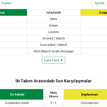
Toplam
İçeride
ion
İstatistik
Coqu
Wins
Draws
Losses
Scored / Match
Conceded / Match
AVG (Match Goals Average)
Daha Fazla ▼
İki Takım Arasındaki Son Karşılaşmalar
Maç
Ev Sahibi
Deplasman
Skoru
Coquimbo Unido
2 - 1
Concepcion