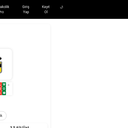
akolik
Giriş
Kayıt
🌙
Pro
Yap
Ol
L
W
→
U
O
–
⚽
ik
3.5 Alt/Üst