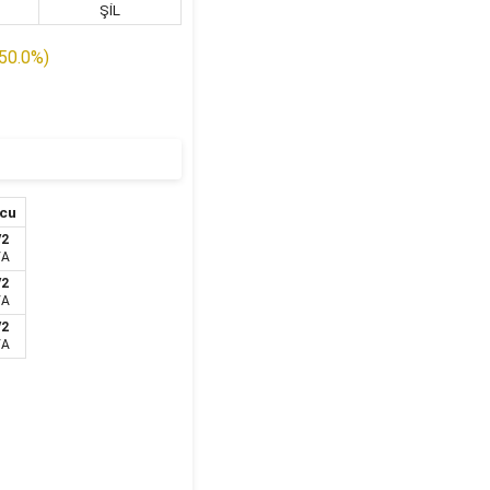
ŞİL
(50.0%)
ucu
/2
/A
/2
/A
/2
/A