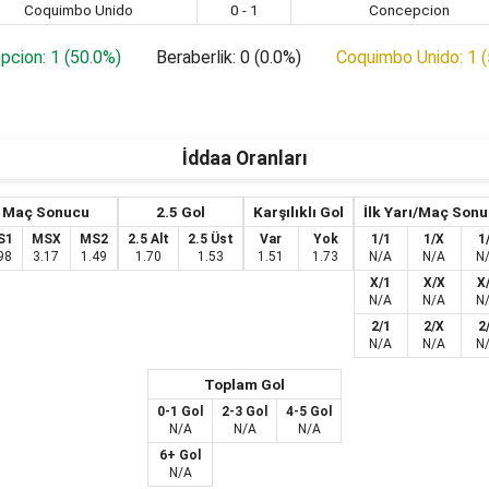
Coquimbo Unido
0 - 1
Concepcion
cion: 1 (50.0%)
Beraberlik: 0 (0.0%)
Coquimbo Unido: 1 
İddaa Oranları
Maç Sonucu
2.5 Gol
Karşılıklı Gol
İlk Yarı/Maç Son
S1
MSX
MS2
2.5 Alt
2.5 Üst
Var
Yok
1/1
1/X
1
98
3.17
1.49
1.70
1.53
1.51
1.73
N/A
N/A
N
X/1
X/X
X
N/A
N/A
N
2/1
2/X
2
N/A
N/A
N
Toplam Gol
0-1 Gol
2-3 Gol
4-5 Gol
N/A
N/A
N/A
6+ Gol
N/A