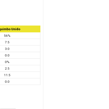
uimbo Unido
56%
7.5
3.0
0.0
0%
2.5
11.5
0.0