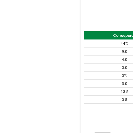
Concepci
44%
9.0
4.0
0.0
0%
3.0
13.5
0.5