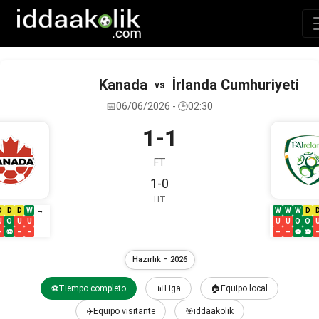
Kanada
İrlanda Cumhuriyeti
vs
📅06/06/2026 - 🕒02:30
1-1
FT
1-0
HT
D
D
D
W
W
W
W
D
→
U
O
U
U
U
U
O
O
–
⚽
–
–
–
–
⚽
⚽
Hazırlık – 2026
⚽Tiempo completo
📊Liga
🏠Equipo local
✈️Equipo visitante
🎯iddaakolik