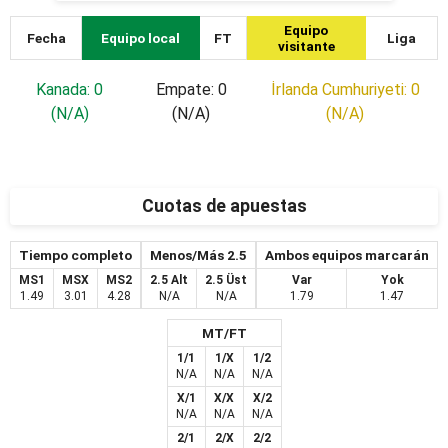
Equipo
Fecha
Equipo local
FT
Liga
visitante
Kanada: 0
Empate: 0
İrlanda Cumhuriyeti: 0
(N/A)
(N/A)
(N/A)
Cuotas de apuestas
Tiempo completo
Menos/Más 2.5
Ambos equipos marcarán
MS1
MSX
MS2
2.5 Alt
2.5 Üst
Var
Yok
1.49
3.01
4.28
N/A
N/A
1.79
1.47
MT/FT
1/1
1/X
1/2
N/A
N/A
N/A
X/1
X/X
X/2
N/A
N/A
N/A
2/1
2/X
2/2