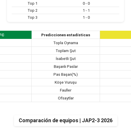
Top 1
0 - 0
Top 2
1 - 1
Top 3
1 - 0
YFC
Predicciones estadísticas
Topla Oynama
Toplam Şut
İsabetli Şut
Başarılı Paslar
Pas Başarı(%)
Köşe Vuruşu
Fauller
Ofsaytlar
Comparación de equipos | JAP2-3 2026