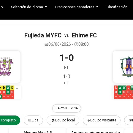
io
Selección de idioma
Predicciones ganadoras
Clasificación
Fujieda MYFC
Ehime FC
vs
📅06/06/2026 - 🕒08:00
1-0
FT
1-0
HT
D
D
W
D
L
W
W
L
→
U
U
O
U
U
O
U
U
⚽
–
–
–
–
–
–
–
JAP2-3 – 2026
completo
📊Liga
🏠Equipo local
✈️Equipo visitante
🎯
Menos/Más 2.5
Ambos equipos marcarán