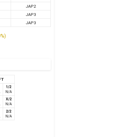
JAP2
JAP3
JAP3
0%)
FT
1/2
A
N/A
X/2
A
N/A
2/2
A
N/A