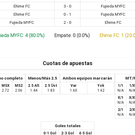
Ehime FC
3 - 0
Fujieda MYFC
Ehime FC
0 - 1
Fujieda MYFC
Fujieda MYFC
2 - 0
Ehime FC
jieda MYFC: 4 (80.0%)
Empate: 0 (0.0%)
Ehime FC: 1 (20.
Cuotas de apuestas
o completo
Menos/Más 2.5
Ambos equipos marcarán
MT/
MSX
MS2
2.5 Alt
2.5 Üst
Var
Yok
1/1
1/X
2.72
2.06
1.44
1.83
1.60
1.62
N/A
N/
X/1
X/X
N/A
N/
2/1
2/X
N/A
N/
Goles totales
0-1 Gol
2-3 Gol
4-5 Gol