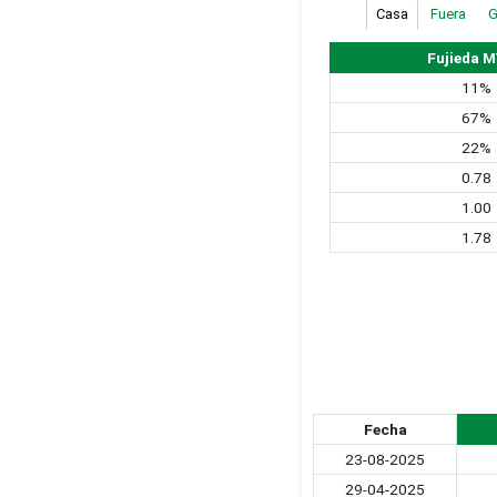
Casa
Fuera
G
Fujieda 
11%
67%
22%
0.78
1.00
1.78
Fecha
23-08-2025
29-04-2025