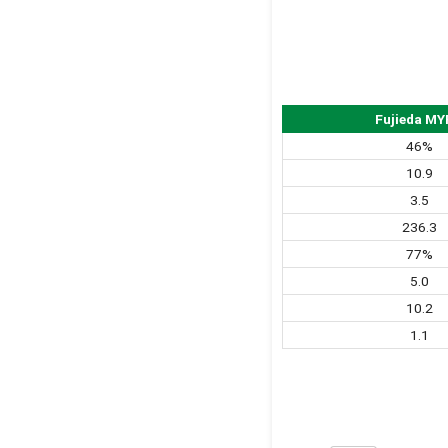
Fujieda M
46%
10.9
3.5
236.3
77%
5.0
10.2
1.1