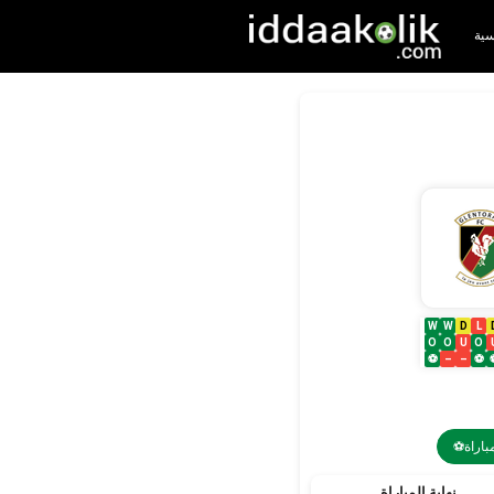
سية
W
W
D
L
O
O
U
O
⚽
–
–
⚽
⚽باراة
نهاية المباراة