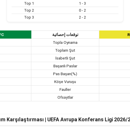
Top 1
1 - 3
Top 2
0 - 2
Top 3
2 - 2
FC
توقعات إحصائية
R
Topla Oynama
Toplam Şut
İsabetli Şut
Başarılı Paslar
Pas Başarı(%)
Köşe Vuruşu
Fauller
Ofsaytlar
ım Karşılaştırması | UEFA Avrupa Konferans Ligi 2026/