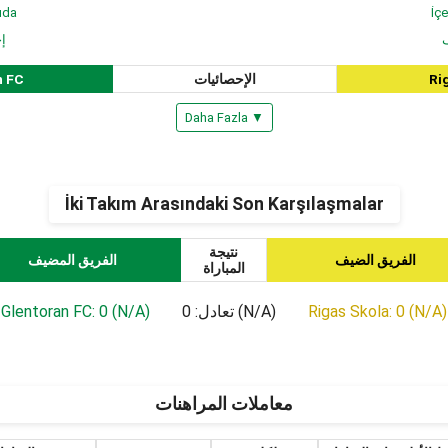
ıda
İçe
ف
إ
n FC
الإحصائيات
Ri
Daha Fazla ▼
İki Takım Arasındaki Son Karşılaşmalar
نتيجة
الفريق الضيف
الفريق المضيف
المباراة
Glentoran FC: 0 (N/A)
تعادل: 0 (N/A)
Rigas Skola: 0 (N/A)
معاملات المراهنات