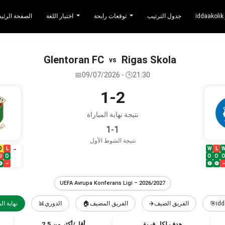
جدول الترتيب
توقعات رابحة
اختيار اللغة
الصفحة الرئي
Glentoran FC
Rigas Skola
vs
📅09/07/2026 - 🕒21:30
1-2
نتيجة نهاية المباراة
1-1
نتيجة الشوط الأول
D
L
W
L
→
U
O
O
O
⚽
–
⚽
⚽
UEFA Avrupa Konferans Ligi – 2026/2027
نهاية الم
📊الدوري
🏠الفريق المضيف
✈️الفريق الضيف
🎯idd
هدف لكل فريق
أقل/أكثر من 2.5