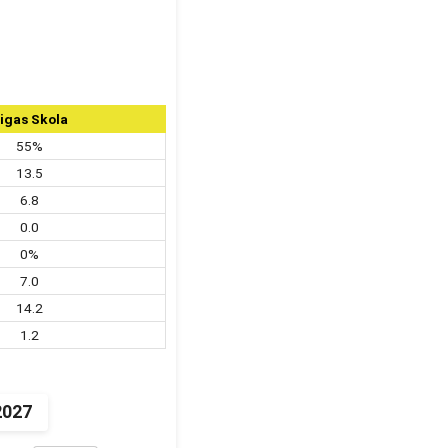
igas Skola
55%
13.5
6.8
0.0
0%
7.0
14.2
1.2
2027