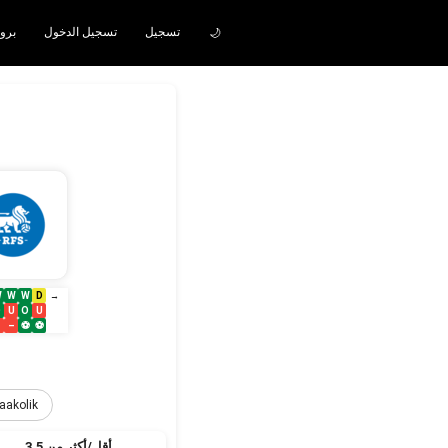
تسجيل
تسجيل الدخول
iddaakolik برو
🌙
W
W
W
D
→
O
U
O
U
–
–
⚽
⚽
aakolik
أقل/أكثر من 3.5