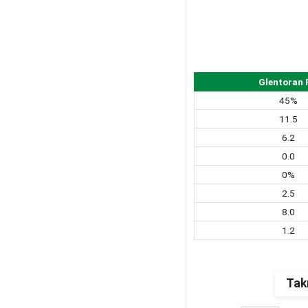
Glentoran 
45%
11.5
6.2
0.0
0%
2.5
8.0
1.2
Tak