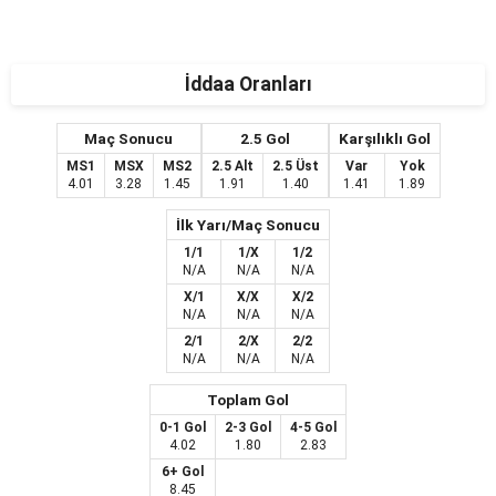
İddaa Oranları
Maç Sonucu
2.5 Gol
Karşılıklı Gol
MS1
MSX
MS2
2.5 Alt
2.5 Üst
Var
Yok
4.01
3.28
1.45
1.91
1.40
1.41
1.89
İlk Yarı/Maç Sonucu
1/1
1/X
1/2
N/A
N/A
N/A
X/1
X/X
X/2
N/A
N/A
N/A
2/1
2/X
2/2
N/A
N/A
N/A
Toplam Gol
0-1 Gol
2-3 Gol
4-5 Gol
4.02
1.80
2.83
6+ Gol
8.45