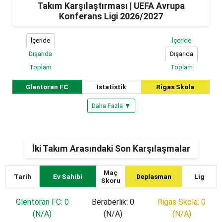
Takım Karşılaştırması | UEFA Avrupa
Konferans Ligi 2026/2027
İçeride
İçeride
Dışarıda
Dışarıda
Toplam
Toplam
Glentoran FC
İstatistik
Rigas Skola
Daha Fazla ▼
İki Takım Arasındaki Son Karşılaşmalar
Maç
Tarih
Ev Sahibi
Deplasman
Lig
Skoru
Glentoran FC: 0
Beraberlik: 0
Rigas Skola: 0
(N/A)
(N/A)
(N/A)