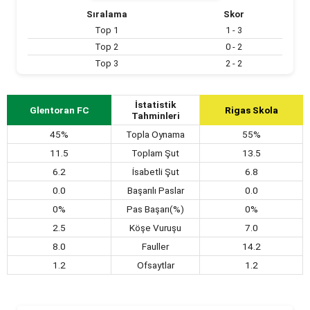
Sıralama
Skor
Top 1
1 - 3
Top 2
0 - 2
Top 3
2 - 2
İstatistik
Glentoran FC
Rigas Skola
Tahminleri
45%
Topla Oynama
55%
11.5
Toplam Şut
13.5
6.2
İsabetli Şut
6.8
0.0
Başarılı Paslar
0.0
0%
Pas Başarı(%)
0%
2.5
Köşe Vuruşu
7.0
8.0
Fauller
14.2
1.2
Ofsaytlar
1.2