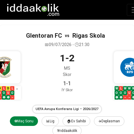
Glentoran FC
Rigas Skola
vs
📅09/07/2026 - 🕒21:30
1-2
MS
Skor
1-1
D
L
D
L
W
L
W
W
→
İY Skor
U
O
U
O
O
O
O
U
–
⚽
⚽
–
⚽
⚽
–
–
UEFA Avrupa Konferans Ligi – 2026/2027
⚽Maç Sonu
📊Lig
🏠Ev Sahibi
✈️Deplasman
🎯iddaakolik