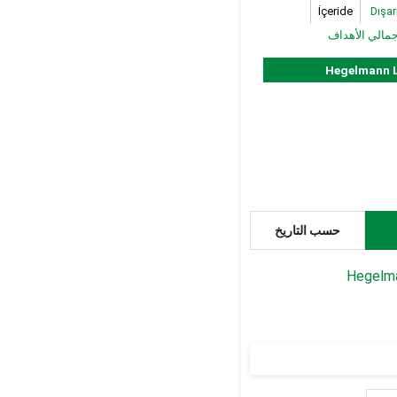
İçeride
Dışar
جمالي الأهداف
Hegelmann L
حسب التاريخ
Hegelma