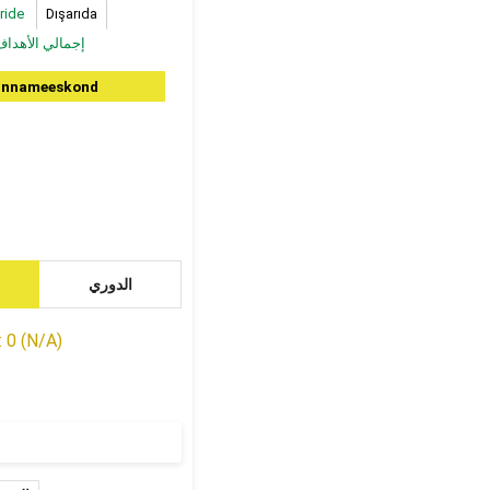
ride
Dışarıda
إجمالي الأهدا
Linnameeskond
الدوري
 0 (N/A)