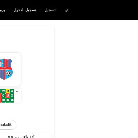
تسجيل
تسجيل الدخول
iddaakolik برو
🌙
W
W
D
W
→
U
O
U
O
–
⚽
⚽
⚽
aakolik
أقل/أكثر من 3.5