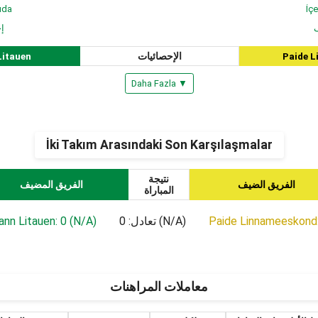
ıda
İçe
ف
إ
itauen
الإحصائيات
Paide 
Daha Fazla ▼
İki Takım Arasındaki Son Karşılaşmalar
نتيجة
الفريق الضيف
الفريق المضيف
المباراة
nn Litauen: 0 (N/A)
تعادل: 0 (N/A)
Paide Linnameeskond:
معاملات المراهنات