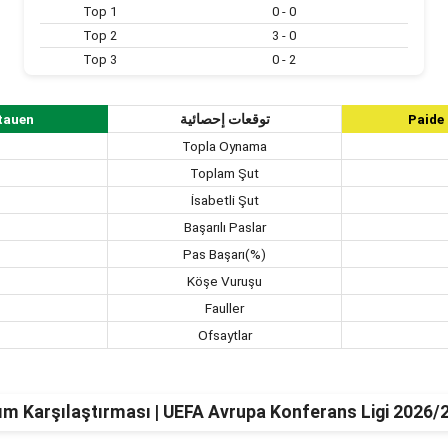
Top 1
0 - 0
Top 2
3 - 0
Top 3
0 - 2
tauen
توقعات إحصائية
Paide
Topla Oynama
Toplam Şut
İsabetli Şut
Başarılı Paslar
Pas Başarı(%)
Köşe Vuruşu
Fauller
Ofsaytlar
ım Karşılaştırması | UEFA Avrupa Konferans Ligi 2026/