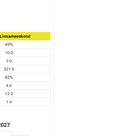
 Linnameeskond
49%
10.0
3.0
321.0
82%
4.6
12.2
1.4
2027