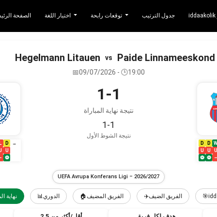
جدول الترتيب
توقعات رابحة
اختيار اللغة
الصفحة الرئي
Hegelmann Litauen
Paide Linnameeskond
vs
📅09/07/2026 - 🕒19:00
1-1
نتيجة نهاية المباراة
1-1
نتيجة الشوط الأول
L
D
D
D
→
U
U
U
U
–
⚽
⚽
⚽
UEFA Avrupa Konferans Ligi – 2026/2027
نهاية الم
📊الدوري
🏠الفريق المضيف
✈️الفريق الضيف
🎯idd
هدف لكل فريق
أقل/أكثر من 2.5