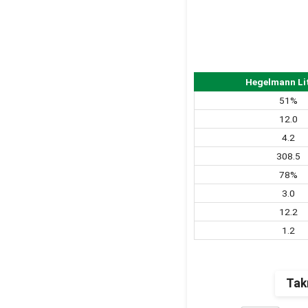
Hegelmann Li
51%
12.0
4.2
308.5
78%
3.0
12.2
1.2
Tak