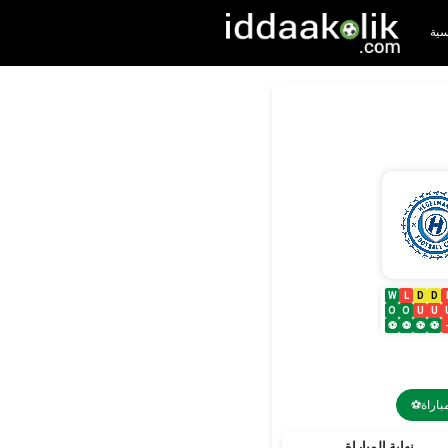
سية
W
L
D
D
O
O
U
U
⚽
⚽
⚽
⚽
⚽باراة
نهاية المباراة