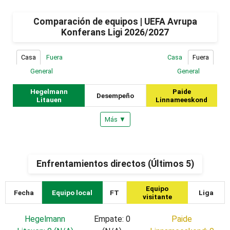
Comparación de equipos | UEFA Avrupa
Konferans Ligi 2026/2027
Casa
Fuera
Casa
Fuera
General
General
Hegelmann
Paide
Desempeño
Litauen
Linnameeskond
Más ▼
Enfrentamientos directos (Últimos 5)
Equipo
Fecha
Equipo local
FT
Liga
visitante
Hegelmann
Empate: 0
Paide