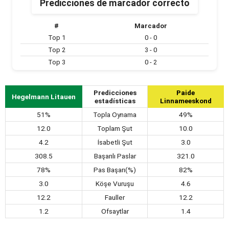
Predicciones de marcador correcto
#
Marcador
Top 1
0 - 0
Top 2
3 - 0
Top 3
0 - 2
Predicciones
Paide
Hegelmann Litauen
estadísticas
Linnameeskond
51%
Topla Oynama
49%
12.0
Toplam Şut
10.0
4.2
İsabetli Şut
3.0
308.5
Başarılı Paslar
321.0
78%
Pas Başarı(%)
82%
3.0
Köşe Vuruşu
4.6
12.2
Fauller
12.2
1.2
Ofsaytlar
1.4