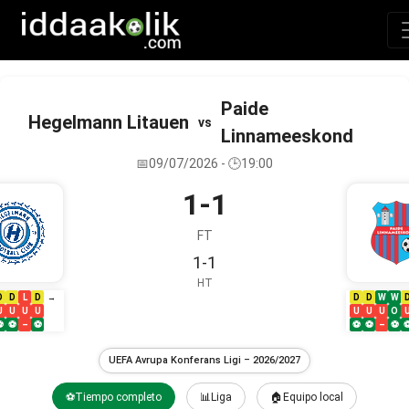
Paide
Hegelmann Litauen
vs
Linnameeskond
📅09/07/2026 - 🕒19:00
1-1
FT
1-1
HT
D
D
L
D
D
D
W
W
→
U
U
U
U
U
U
U
O
⚽
⚽
–
⚽
⚽
⚽
–
⚽
UEFA Avrupa Konferans Ligi – 2026/2027
⚽Tiempo completo
📊Liga
🏠Equipo local