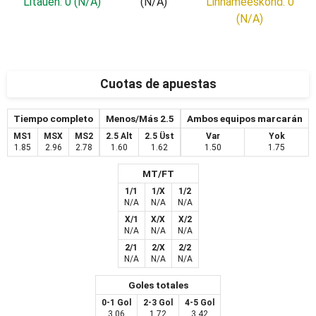
Litauen: 0 (N/A)
(N/A)
Linnameeskond: 0
(N/A)
Cuotas de apuestas
Tiempo completo
Menos/Más 2.5
Ambos equipos marcarán
MS1
MSX
MS2
2.5 Alt
2.5 Üst
Var
Yok
1.85
2.96
2.78
1.60
1.62
1.50
1.75
MT/FT
1/1
1/X
1/2
N/A
N/A
N/A
X/1
X/X
X/2
N/A
N/A
N/A
2/1
2/X
2/2
N/A
N/A
N/A
Goles totales
0-1 Gol
2-3 Gol
4-5 Gol
3.06
1.72
3.42