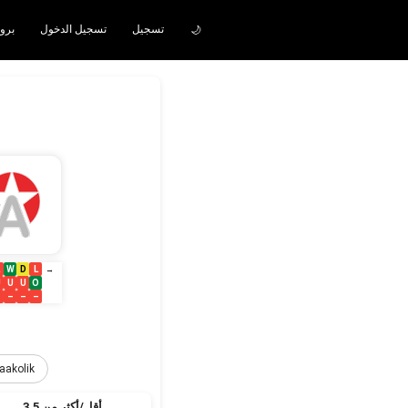
تسجيل
تسجيل الدخول
iddaakolik برو
🌙
W
D
L
→
U
U
U
O
–
–
–
–
aakolik
أقل/أكثر من 3.5