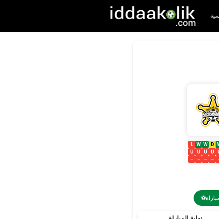
سية
L
W
W
D
U
U
U
U
–
–
–
–
مباراة
نهاية المباراة