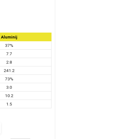
Aluminij
37%
7.7
2.8
241.2
73%
3.0
10.2
1.5