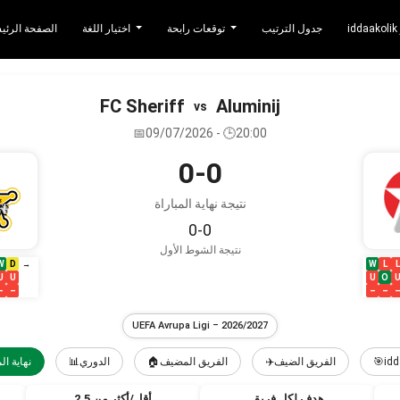
جدول الترتيب
توقعات رابحة
اختيار اللغة
الصفحة الرئي
FC Sheriff
Aluminij
vs
📅09/07/2026 - 🕒20:00
0-0
نتيجة نهاية المباراة
0-0
نتيجة الشوط الأول
W
D
W
L
L
→
U
U
U
O
–
–
–
–
UEFA Avrupa Ligi – 2026/2027
🎯idd
✈️الفريق الضيف
🏠الفريق المضيف
📊الدوري
⚽نهاية ال
هدف لكل فريق
أقل/أكثر من 2.5