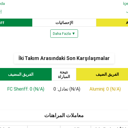
ıda
İçe
ف
إ
A
الإحصائيات
iff
Daha Fazla ▼
İki Takım Arasındaki Son Karşılaşmalar
نتيجة
الفريق الضيف
الفريق المضيف
المباراة
Aluminij: 0 (N/A)
تعادل: 0 (N/A)
FC Sheriff: 0 (N/A)
معاملات المراهنات