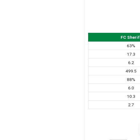
FC Sherif
63%
17.3
6.2
499.5
88%
6.0
10.3
2.7