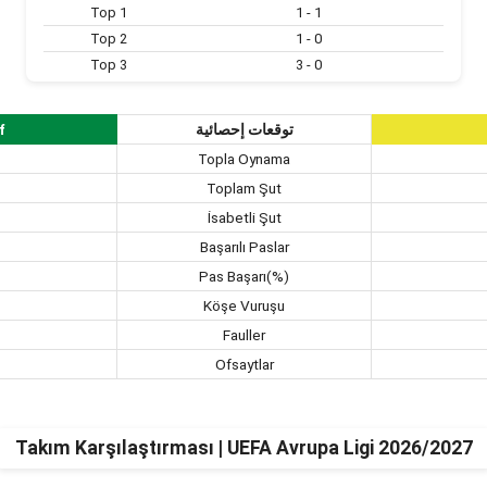
Top 1
1 - 1
Top 2
1 - 0
Top 3
3 - 0
توقعات إحصائية
f
Topla Oynama
Toplam Şut
İsabetli Şut
Başarılı Paslar
Pas Başarı(%)
Köşe Vuruşu
Fauller
Ofsaytlar
Takım Karşılaştırması | UEFA Avrupa Ligi 2026/2027