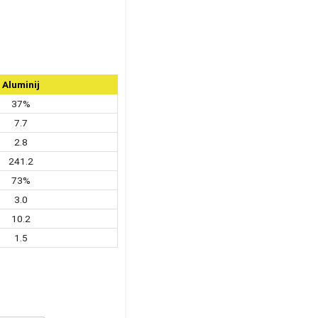
Aluminij
37%
7.7
2.8
241.2
73%
3.0
10.2
1.5