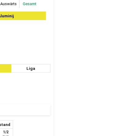
Auswärts
Gesamt
luminij
Liga
stand
1/2