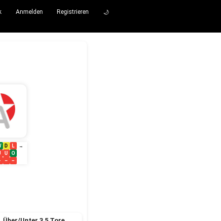
k
Anmelden
Registrieren
🌙
W
D
L
→
U
U
O
–
–
–
Über/Unter 3.5 Tore