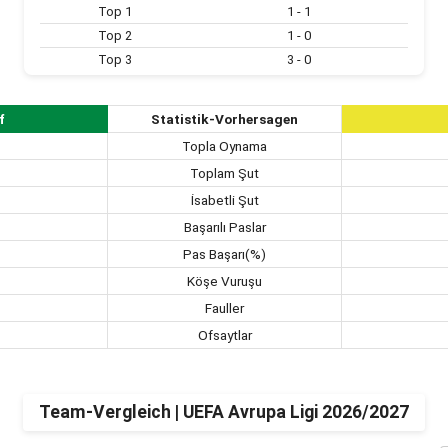
Top 1
1 - 1
Top 2
1 - 0
Top 3
3 - 0
f
Statistik-Vorhersagen
Topla Oynama
Toplam Şut
İsabetli Şut
Başarılı Paslar
Pas Başarı(%)
Köşe Vuruşu
Fauller
Ofsaytlar
Team-Vergleich | UEFA Avrupa Ligi 2026/2027