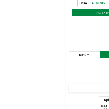
Heim
Auswärts
FC Sher
Datum
Sp
MS1