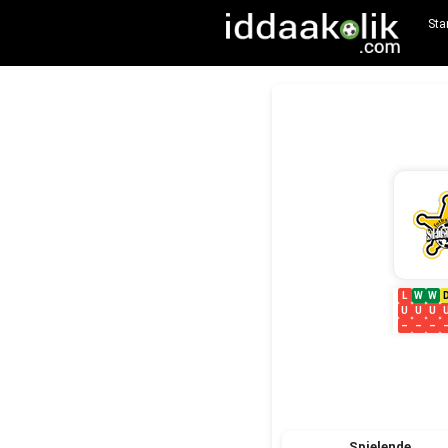
Sta
L
W
W
U
U
U
–
–
–
Spielende