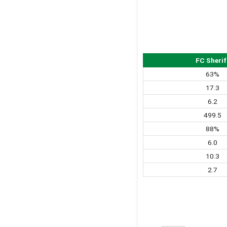
FC Sherif
63%
17.3
6.2
499.5
88%
6.0
10.3
2.7