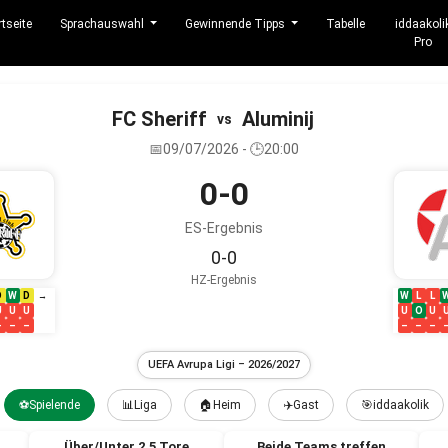
rtseite
Sprachauswahl
Gewinnende Tipps
Tabelle
iddaakoli
Pro
FC Sheriff
Aluminij
vs
📅09/07/2026 - 🕒20:00
0-0
ES-Ergebnis
0-0
HZ-Ergebnis
D
W
D
W
L
L
→
U
U
U
U
O
U
–
–
–
–
–
–
UEFA Avrupa Ligi – 2026/2027
⚽Spielende
📊Liga
🏠Heim
✈️Gast
🎯iddaakolik
Über/Unter 2.5 Tore
Beide Teams treffen