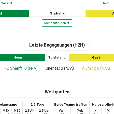
Gesamt
Heim
iff
Statistik
A
Mehr anzeigen ▼
Letzte Begegnungen (H2H)
Heim
Spielstand
Gast
FC Sheriff: 0 (N/A)
Unents.: 0 (N/A)
Aluminij: 0 (N/A)
Wettquoten
ielausgang
2.5 Tore
Beide Teams treffen
Halbzeit/End
MSX
MS2
2.5 Alt
2.5 Üst
Var
Yok
1/1
1/X