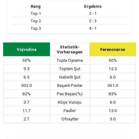
Rang
Ergebnis
Top 1
2 - 1
Top 2
2 - 3
Top 3
4 - 1
Statistik-
Vojvodina
Ferencvaros
Vorhersagen
50%
Topla Oynama
50%
9.3
Toplam Şut
12.3
6.3
İsabetli Şut
6.0
302.0
Başarılı Paslar
361.0
82%
Pas Başarı(%)
83%
3.7
Köşe Vuruşu
6.0
11.7
Fauller
13.0
2.7
Ofsaytlar
3.0