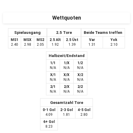
Wettquoten
Spielausgang
2.5 Tore
Beide Teams treffen
MS1
MSX
MS2
2.5 Alt
2.5 Üst
Var
Yok
2.40
2.98
2.05
1.92
1.39
1.31
2.10
Halbzeit/Endstand
1/1
1/X
1/2
N/A
N/A
N/A
X/1
X/X
X/2
N/A
N/A
N/A
2/1
2/X
2/2
N/A
N/A
N/A
Gesamtzahl Tore
0-1 Gol
2-3 Gol
4-5 Gol
4.09
1.81
2.80
6+ Gol
8.23