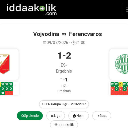
Vojvodina
Ferencvaros
vs
📅09/07/2026 - 🕒21:00
1-2
ES-
Ergebnis
1-1
W
W
W
W
W
D
W
→
HZ-
O
O
O
U
O
U
O
Ergebnis
⚽
–
–
–
–
–
–
UEFA Avrupa Ligi – 2026/2027
⚽Spielende
📊Liga
🏠Heim
✈️Gast
🎯iddaakolik