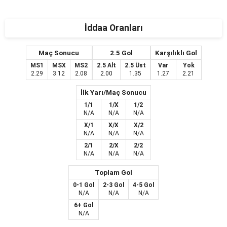
İddaa Oranları
Maç Sonucu
2.5 Gol
Karşılıklı Gol
MS1
MSX
MS2
2.5 Alt
2.5 Üst
Var
Yok
2.29
3.12
2.08
2.00
1.35
1.27
2.21
İlk Yarı/Maç Sonucu
1/1
1/X
1/2
N/A
N/A
N/A
X/1
X/X
X/2
N/A
N/A
N/A
2/1
2/X
2/2
N/A
N/A
N/A
Toplam Gol
0-1 Gol
2-3 Gol
4-5 Gol
N/A
N/A
N/A
6+ Gol
N/A