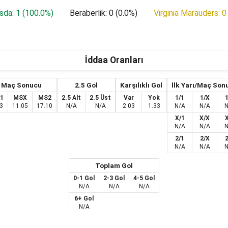
sda: 1 (100.0%)
Beraberlik: 0 (0.0%)
Virginia Marauders: 0
İddaa Oranları
Maç Sonucu
2.5 Gol
Karşılıklı Gol
İlk Yarı/Maç Son
1
MSX
MS2
2.5 Alt
2.5 Üst
Var
Yok
1/1
1/X
1
3
11.05
17.10
N/A
N/A
2.03
1.33
N/A
N/A
N
X/1
X/X
X
N/A
N/A
N
2/1
2/X
2
N/A
N/A
N
Toplam Gol
0-1 Gol
2-3 Gol
4-5 Gol
N/A
N/A
N/A
6+ Gol
N/A