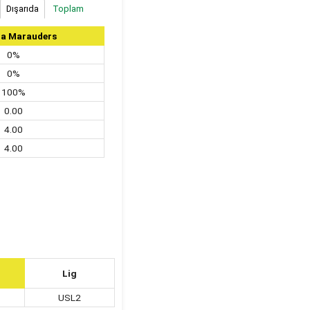
Dışarıda
Toplam
ia Marauders
0%
0%
100%
0.00
4.00
4.00
Lig
USL2