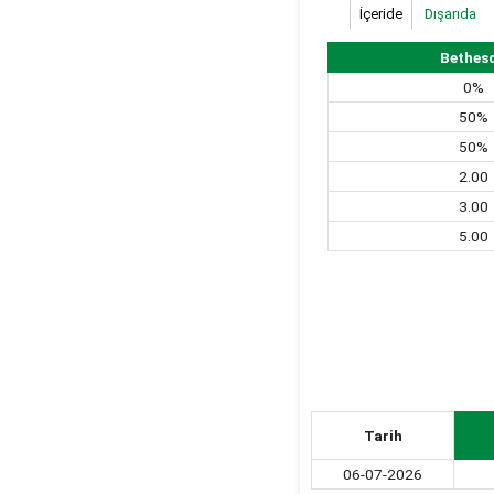
İçeride
Dışarıda
Bethes
0%
50%
50%
2.00
3.00
5.00
Tarih
06-07-2026