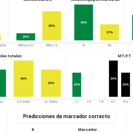
les totales
MT/FT
Predicciones de marcador correcto
#
Marcador