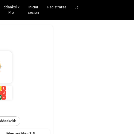
iddaakolik
Iniciar
Registrarse
🌙
Pro
sesión
D
L
→
U
U
⚽
–
iddaakolik
Menos/Más 3.5