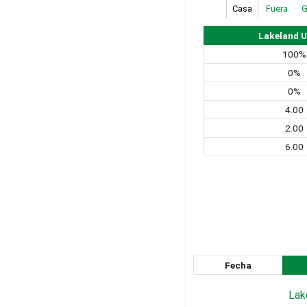
Casa
Fuera
G
Lakeland U
100%
0%
0%
4.00
2.00
6.00
Fecha
Lak