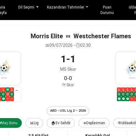
Ana
Dil Seçimi
Kazandıran Tahminler
Puan
idda
ayfa
Durumu
Morris Elite
Westchester Flames
vs
📅09/07/2026 - 🕒02:30
1-1
MS Skor
0-0
İY Skor
L
W
L
L
L
L
L
→
O
O
U
O
O
O
O
O
–
⚽
–
–
⚽
⚽
⚽
–
ABD - USL Lig 2 – 2026
Maç Sonu
📊Lig
🏠Ev Sahibi
✈️Deplasman
🎯iddaakol
2.5 Alt/Üst
Karşılıklı Gol