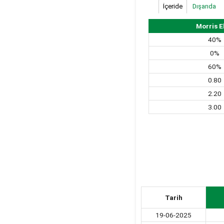
İçeride
Dışarıda
Morris El
40%
0%
60%
0.80
2.20
3.00
Tarih
19-06-2025