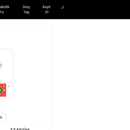
akolik
Giriş
Kayıt
🌙
Pro
Yap
Ol
L
L
→
O
U
–
–
ik
3.5 Alt/Üst