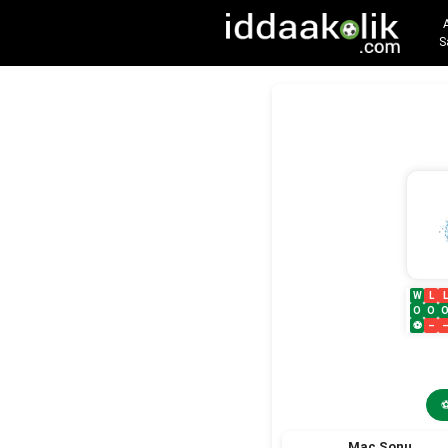
S
W
L
L
O
O
⚽
–
⚽
Maç Sonu