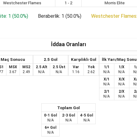
Westchester Flames
1 - 2
Morris Elite
ite: 1 (50.0%)
Beraberlik: 1 (50.0%)
Westchester Flames:
İddaa Oranları
Maç Sonucu
2.5 Gol
Karşılıklı Gol
İlk Yarı/Maç Son
S1
MSX
MS2
2.5 Alt
2.5 Üst
Var
Yok
1/1
1/X
1
77
3.67
2.49
N/A
N/A
1.16
2.62
N/A
N/A
N
X/1
X/X
X
N/A
N/A
N
2/1
2/X
2
N/A
N/A
N
Toplam Gol
0-1 Gol
2-3 Gol
4-5 Gol
N/A
N/A
N/A
6+ Gol
N/A