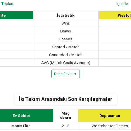
Toplam
İçeride
ite
İstatistik
Westch
Wins
Draws
Losses
Scored / Match
Conceded / Match
AVG (Match Goals Average)
Daha Fazla ▼
İki Takım Arasındaki Son Karşılaşmalar
Maç
Ev Sahibi
Deplasman
Skoru
Morris Elite
2 - 2
Westchester Flames