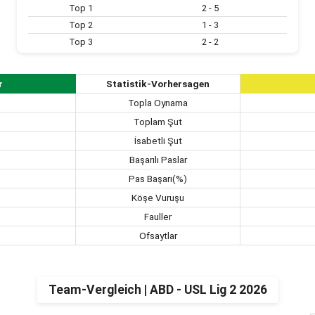
Top 1
2 - 5
Top 2
1 - 3
Top 3
2 - 2
r
Statistik-Vorhersagen
Topla Oynama
Toplam Şut
İsabetli Şut
Başarılı Paslar
Pas Başarı(%)
Köşe Vuruşu
Fauller
Ofsaytlar
Team-Vergleich | ABD - USL Lig 2 2026