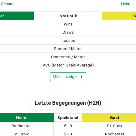
Gesamt
Heim
er
Statistik
S
Wins
Draws
Losses
Scored / Match
Conceded / Match
AVG (Match Goals Average)
Mehr anzeigen ▼
Letzte Begegnungen (H2H)
Heim
Spielstand
Gast
Rochester
5 - 0
St. Croix
St. Croix
2 - 3
Rochester