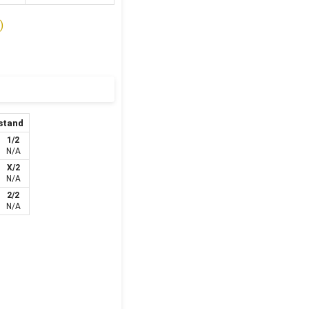
)
stand
1/2
N/A
X/2
N/A
2/2
N/A