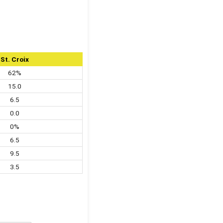
St. Croix
62%
15.0
6.5
0.0
0%
6.5
9.5
3.5