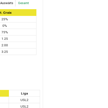
Auswärts
Gesamt
t. Croix
25%
0%
75%
1.25
2.00
3.25
Liga
USL2
USL2