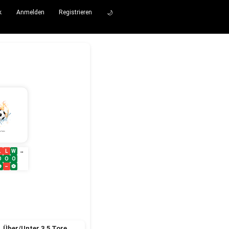
k
Anmelden
Registrieren
🌙
L
L
W
→
O
O
O
⚽
–
⚽
Über/Unter 3.5 Tore