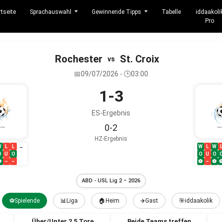
rtseite
Sprachauswahl
Gewinnende Tipps
Tabelle
iddaakoli
Pro
Rochester
St. Croix
vs
📅09/07/2026 - 🕒03:00
1-3
ES-Ergebnis
0-2
HZ-Ergebnis
W
L
L
W
L
W
→
O
U
O
O
U
O
⚽
–
–
⚽
–
⚽
ABD - USL Lig 2 – 2026
⚽Spielende
📊Liga
🏠Heim
✈️Gast
🎯iddaakolik
Über/Unter 2.5 Tore
Beide Teams treffen