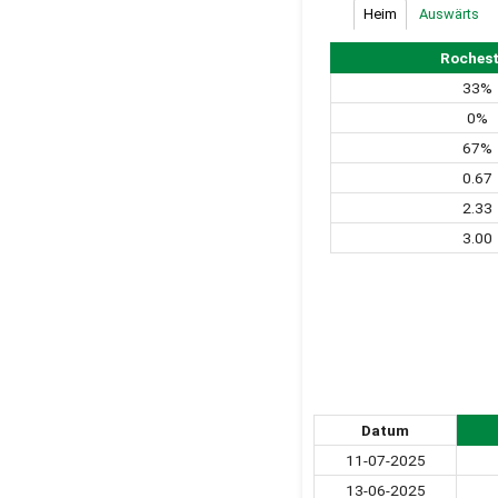
Heim
Auswärts
Rochest
33%
0%
67%
0.67
2.33
3.00
Datum
11-07-2025
13-06-2025