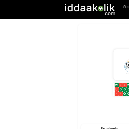
Sta
W
L
L
U
O
O
–
–
⚽
Spielende