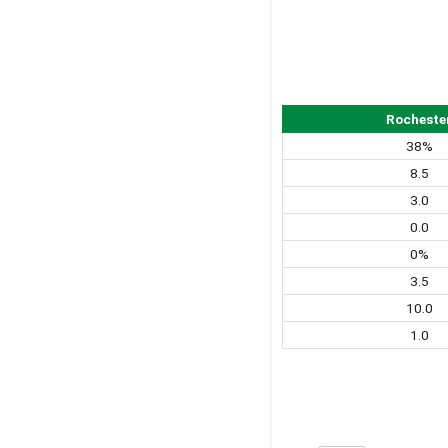
Rocheste
38%
8.5
3.0
0.0
0%
3.5
10.0
1.0