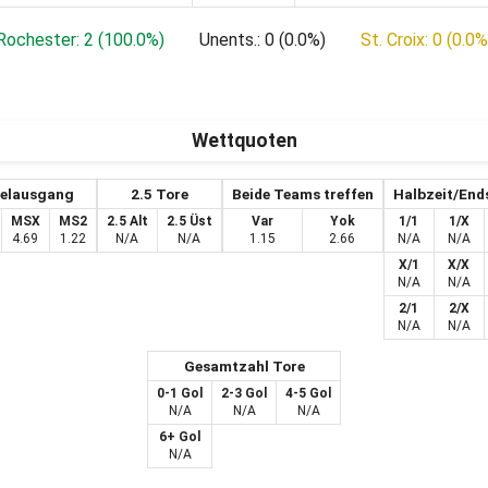
Rochester: 2 (100.0%)
Unents.: 0 (0.0%)
St. Croix: 0 (0.0%
Wettquoten
ielausgang
2.5 Tore
Beide Teams treffen
Halbzeit/End
MSX
MS2
2.5 Alt
2.5 Üst
Var
Yok
1/1
1/X
4.69
1.22
N/A
N/A
1.15
2.66
N/A
N/A
X/1
X/X
N/A
N/A
2/1
2/X
N/A
N/A
Gesamtzahl Tore
0-1 Gol
2-3 Gol
4-5 Gol
N/A
N/A
N/A
6+ Gol
N/A