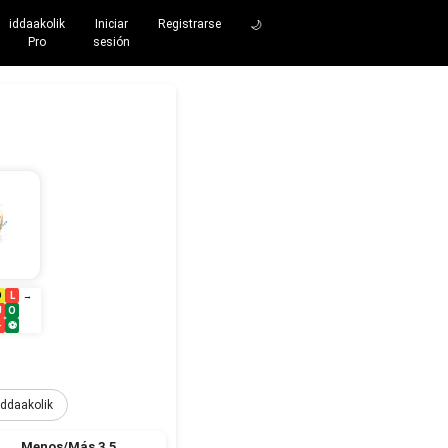
iddaakolik
Iniciar
Registrarse
🌙
Pro
sesión
D
L
→
U
O
–
⚽
iddaakolik
Menos/Más 3.5