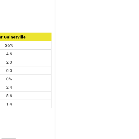
er Gainesville
36%
4.6
2.0
0.0
0%
2.4
8.6
1.4