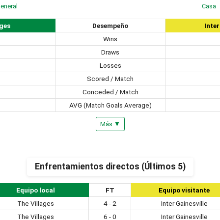
eneral
Casa
ages
Desempeño
Inter
Wins
Draws
Losses
Scored / Match
Conceded / Match
AVG (Match Goals Average)
Más ▼
Enfrentamientos directos (Últimos 5)
Equipo local
FT
Equipo visitante
The Villages
4 - 2
Inter Gainesville
The Villages
6 - 0
Inter Gainesville