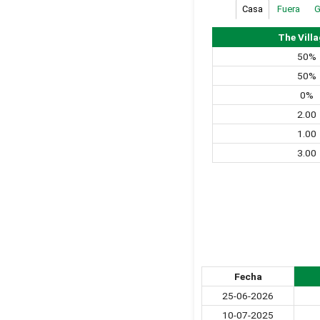
Casa
Fuera
G
The Vill
50%
50%
0%
2.00
1.00
3.00
Fecha
25-06-2026
10-07-2025