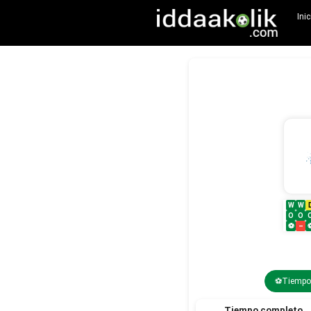
Inic
W
W
O
O
⚽
–
⚽Tiempo 
Tiempo completo