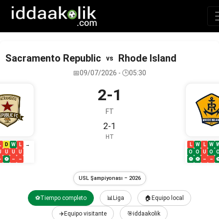
Sacramento Republic
Rhode Island
vs
📅09/07/2026 - 🕒05:30
2-1
FT
2-1
HT
L
D
W
L
L
W
L
W
→
U
U
U
U
O
O
U
O
–
⚽
–
–
⚽
⚽
–
–
USL Şampiyonası – 2026
⚽Tiempo completo
📊Liga
🏠Equipo local
✈️Equipo visitante
🎯iddaakolik