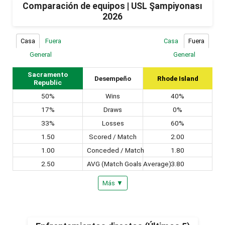
Comparación de equipos | USL Şampiyonası
2026
Casa
Fuera
Casa
Fuera
General
General
Sacramento
Desempeño
Rhode Island
Republic
50%
Wins
40%
17%
Draws
0%
33%
Losses
60%
1.50
Scored / Match
2.00
1.00
Conceded / Match
1.80
2.50
AVG (Match Goals Average)
3.80
Más ▼