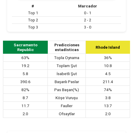
#
Marcador
Top 1
0 - 1
Top 2
2 - 2
Top 3
3 - 0
Sacramento
Predicciones
Rhode Island
Republic
estadísticas
63%
Topla Oynama
36%
19.2
Toplam Şut
10.8
5.8
İsabetli Şut
4.5
390.6
Başarılı Paslar
211.4
82%
Pas Başarı(%)
74%
8.7
Köşe Vuruşu
3.8
11.7
Fauller
13.7
2.0
Ofsaytlar
2.0