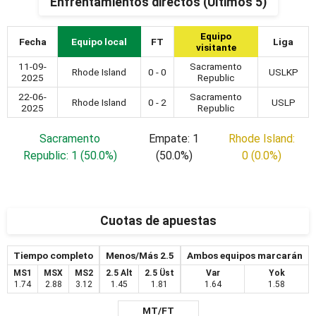
Enfrentamientos directos (Últimos 5)
Equipo
Fecha
Equipo local
FT
Liga
visitante
11-09-
Sacramento
Rhode Island
0 - 0
USLKP
2025
Republic
22-06-
Sacramento
Rhode Island
0 - 2
USLP
2025
Republic
Sacramento
Empate: 1
Rhode Island:
Republic: 1 (50.0%)
(50.0%)
0 (0.0%)
Cuotas de apuestas
Tiempo completo
Menos/Más 2.5
Ambos equipos marcarán
MS1
MSX
MS2
2.5 Alt
2.5 Üst
Var
Yok
1.74
2.88
3.12
1.45
1.81
1.64
1.58
MT/FT