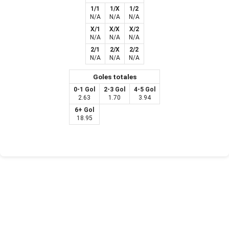
1/1
1/X
1/2
N/A
N/A
N/A
X/1
X/X
X/2
N/A
N/A
N/A
2/1
2/X
2/2
N/A
N/A
N/A
Goles totales
0-1 Gol
2-3 Gol
4-5 Gol
2.63
1.70
3.94
6+ Gol
18.95