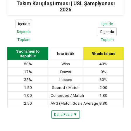
Takım Karşılaştırması | USL Şampiyonası
2026
İçeride
İçeride
Dışarıda
Dışarıda
Toplam
Toplam
Sacramento
İstatistik
Rhode Island
Republic
50%
Wins
40%
17%
Draws
0%
33%
Losses
60%
1.50
Scored / Match
2.00
1.00
Conceded / Match
1.80
2.50
AVG (Match Goals Average)
3.80
Daha Fazla ▼