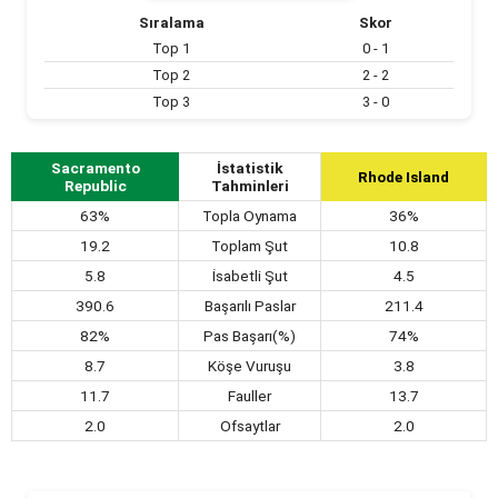
Sıralama
Skor
Top 1
0 - 1
Top 2
2 - 2
Top 3
3 - 0
Sacramento
İstatistik
Rhode Island
Republic
Tahminleri
63%
Topla Oynama
36%
19.2
Toplam Şut
10.8
5.8
İsabetli Şut
4.5
390.6
Başarılı Paslar
211.4
82%
Pas Başarı(%)
74%
8.7
Köşe Vuruşu
3.8
11.7
Fauller
13.7
2.0
Ofsaytlar
2.0