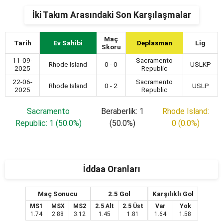
İki Takım Arasındaki Son Karşılaşmalar
Maç
Tarih
Ev Sahibi
Deplasman
Lig
Skoru
11-09-
Sacramento
Rhode Island
0 - 0
USLKP
2025
Republic
22-06-
Sacramento
Rhode Island
0 - 2
USLP
2025
Republic
Sacramento
Beraberlik: 1
Rhode Island:
Republic: 1 (50.0%)
(50.0%)
0 (0.0%)
İddaa Oranları
Maç Sonucu
2.5 Gol
Karşılıklı Gol
MS1
MSX
MS2
2.5 Alt
2.5 Üst
Var
Yok
1.74
2.88
3.12
1.45
1.81
1.64
1.58