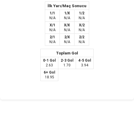
İlk Yarı/Maç Sonucu
1/1
1/X
1/2
N/A
N/A
N/A
X/1
X/X
X/2
N/A
N/A
N/A
2/1
2/X
2/2
N/A
N/A
N/A
Toplam Gol
0-1 Gol
2-3 Gol
4-5 Gol
2.63
1.70
3.94
6+ Gol
18.95