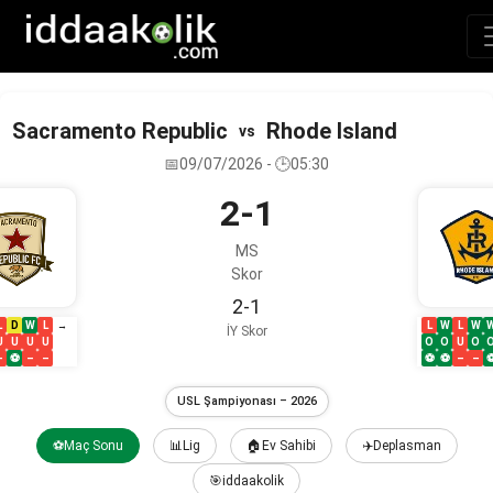
Sacramento Republic
Rhode Island
vs
📅09/07/2026 - 🕒05:30
2-1
MS
Skor
2-1
L
D
W
L
L
W
L
W
→
İY Skor
U
U
U
U
O
O
U
O
–
⚽
–
–
⚽
⚽
–
–
USL Şampiyonası – 2026
⚽Maç Sonu
📊Lig
🏠Ev Sahibi
✈️Deplasman
🎯iddaakolik