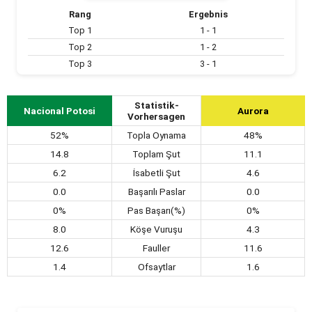
Rang
Ergebnis
Top 1
1 - 1
Top 2
1 - 2
Top 3
3 - 1
Statistik-
Nacional Potosi
Aurora
Vorhersagen
52%
Topla Oynama
48%
14.8
Toplam Şut
11.1
6.2
İsabetli Şut
4.6
0.0
Başarılı Paslar
0.0
0%
Pas Başarı(%)
0%
8.0
Köşe Vuruşu
4.3
12.6
Fauller
11.6
1.4
Ofsaytlar
1.6