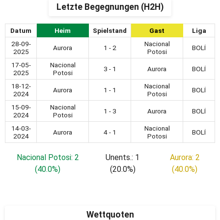
Letzte Begegnungen (H2H)
Datum
Heim
Spielstand
Gast
Liga
28-09-
Nacional
Aurora
1 - 2
BOLİ
2025
Potosi
17-05-
Nacional
3 - 1
Aurora
BOLİ
2025
Potosi
18-12-
Nacional
Aurora
1 - 1
BOLİ
2024
Potosi
15-09-
Nacional
1 - 3
Aurora
BOLİ
2024
Potosi
14-03-
Nacional
Aurora
4 - 1
BOLİ
2024
Potosi
Nacional Potosi: 2
Unents.: 1
Aurora: 2
(40.0%)
(20.0%)
(40.0%)
Wettquoten