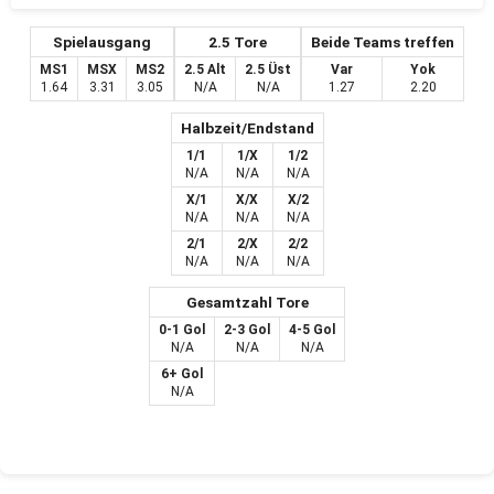
Spielausgang
2.5 Tore
Beide Teams treffen
MS1
MSX
MS2
2.5 Alt
2.5 Üst
Var
Yok
1.64
3.31
3.05
N/A
N/A
1.27
2.20
Halbzeit/Endstand
1/1
1/X
1/2
N/A
N/A
N/A
X/1
X/X
X/2
N/A
N/A
N/A
2/1
2/X
2/2
N/A
N/A
N/A
Gesamtzahl Tore
0-1 Gol
2-3 Gol
4-5 Gol
N/A
N/A
N/A
6+ Gol
N/A