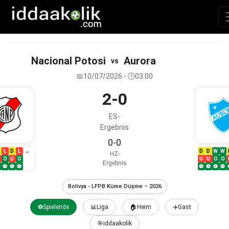
Nacional Potosi
Aurora
vs
📅10/07/2026 - 🕒03:00
2-0
ES-
Ergebnis
0-0
L
D
L
D
D
W
W
→
HZ-
O
U
O
U
U
O
O
Ergebnis
⚽
⚽
⚽
⚽
⚽
⚽
⚽
Bolivya - LFPB Küme Düşme – 2026
⚽Spielende
📊Liga
🏠Heim
✈️Gast
🎯iddaakolik