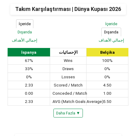
Takım Karşılaştırması | Dünya Kupası 2026
İçeride
İçeride
Dışarıda
Dışarıda
إجمالي الأهداف
إجمالي الأهداف
İspanya
الإحصائيات
Belçika
67%
Wins
100%
33%
Draws
0%
0%
Losses
0%
2.33
Scored / Match
4.50
0.00
Conceded / Match
1.00
2.33
AVG (Match Goals Average)
5.50
Daha Fazla ▼