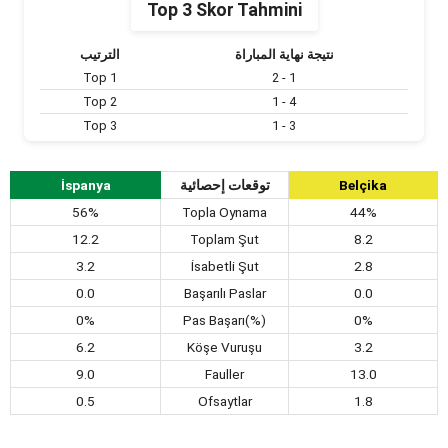
Top 3 Skor Tahmini
نتيجة نهاية المباراة
الترتيب
Top 1
2 - 1
Top 2
1 - 4
Top 3
1 - 3
İspanya
توقعات إحصائية
Belçika
56%
Topla Oynama
44%
12.2
Toplam Şut
8.2
3.2
İsabetli Şut
2.8
0.0
Başarılı Paslar
0.0
0%
Pas Başarı(%)
0%
6.2
Köşe Vuruşu
3.2
9.0
Fauller
13.0
0.5
Ofsaytlar
1.8