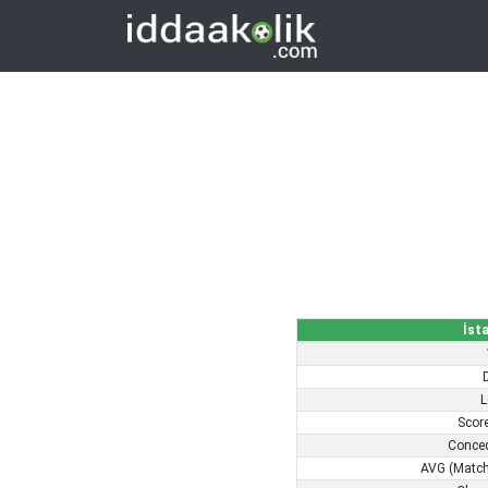
İsta
L
Scor
Conce
AVG (Match