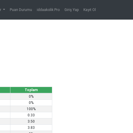
er
Puan Durumu
iddaakolik Pro
Giriş Yap
Kayıt Ol
Toplam
0%
0%
100%
0.33
3.50
3.83