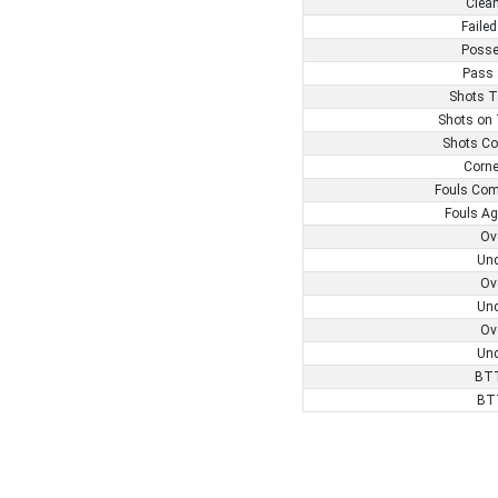
Clea
Failed
Posse
Pass 
Shots T
Shots on 
Shots Co
Corne
Fouls Com
Fouls Ag
Ov
Und
Ov
Und
Ov
Und
BTT
BT