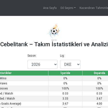
Ana Sayfa
Dil Seçimi
Kazandıran Tahminl
Cebelitarık – Takım İstatistikleri ve Analizi
Sezon:
Lig:
tistikler
İçeride
Dışarıda
Wins
0%
0%
Draws
0%
0%
osses
100%
100%
ed / Match
0.33
0.33
ded / Match
3.33
3.67
 Goals Average)
3.67
4.00