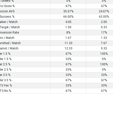
n Sheets %
0%
0%
 to Score %
67%
67%
ssion AVG
35.67%
24.67%
Success %
66.00%
63.00%
aken / Match
4.00
2.00
Target / Match
1.00
0.33
nversion Rate
8%
17%
rs / Match
1.67
1.33
mitted / Match
11.33
7.67
ainst / Match
12.33
9.33
er 1.5 %
67%
100%
er 1.5 %
33%
0%
er 2.5 %
67%
100%
er 2.5 %
33%
0%
er 3.5 %
33%
33%
er 3.5 %
67%
67%
S Yes %
33%
33%
TS No %
67%
67%