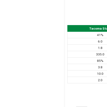
Tacoma St
41%
6.0
1.8
335.0
85%
3.8
10.0
2.0