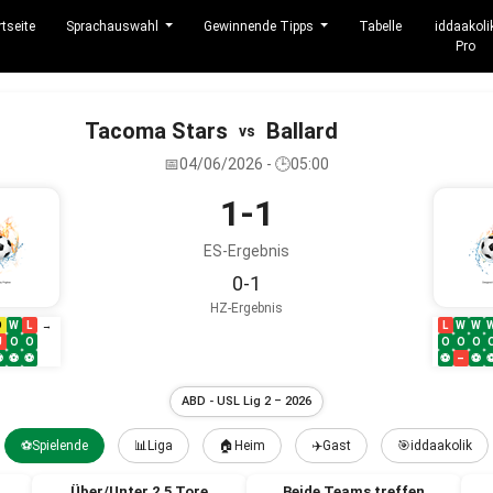
rtseite
Sprachauswahl
Gewinnende Tipps
Tabelle
iddaakoli
Pro
Tacoma Stars
Ballard
vs
📅04/06/2026 - 🕒05:00
1-1
ES-Ergebnis
0-1
HZ-Ergebnis
D
W
L
L
W
W
→
U
O
O
O
O
O
⚽
⚽
⚽
⚽
–
⚽
ABD - USL Lig 2 – 2026
⚽Spielende
📊Liga
🏠Heim
✈️Gast
🎯iddaakolik
Über/Unter 2.5 Tore
Beide Teams treffen