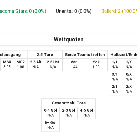
acoma Stars: 0 (0.0%)
Unents.: 0 (0.0%)
Ballard: 2 (100.0
Wettquoten
ielausgang
2.5 Tore
Beide Teams treffen
Halbzeit/End
MSX
MS2
2.5 Alt
2.5 Üst
Var
Yok
1/1
1/X
5.35
1.08
N/A
N/A
1.44
1.83
N/A
N/A
X/1
X/X
N/A
N/A
2/1
2/X
N/A
N/A
Gesamtzahl Tore
0-1 Gol
2-3 Gol
4-5 Gol
N/A
N/A
N/A
6+ Gol
N/A