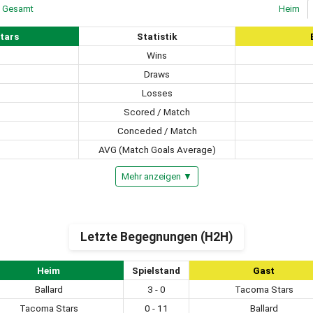
Gesamt
Heim
tars
Statistik
Wins
Draws
Losses
Scored / Match
Conceded / Match
AVG (Match Goals Average)
Mehr anzeigen ▼
Letzte Begegnungen (H2H)
Heim
Spielstand
Gast
Ballard
3 - 0
Tacoma Stars
Tacoma Stars
0 - 11
Ballard