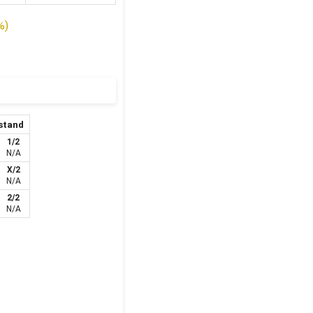
%)
stand
1/2
N/A
X/2
N/A
2/2
N/A