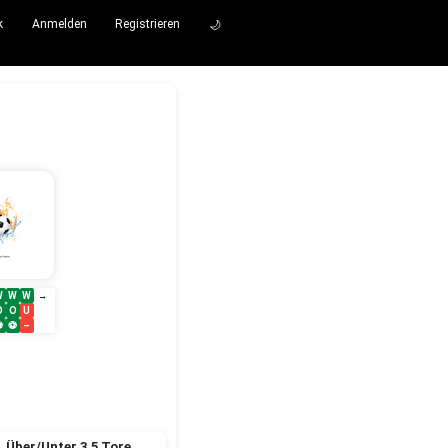
k
Anmelden
Registrieren
🌙
W
W
W
→
O
O
U
⚽
⚽
–
Über/Unter 3.5 Tore