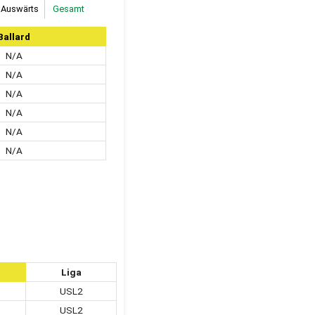
Auswärts
Gesamt
Ballard
N/A
N/A
N/A
N/A
N/A
N/A
Liga
USL2
USL2