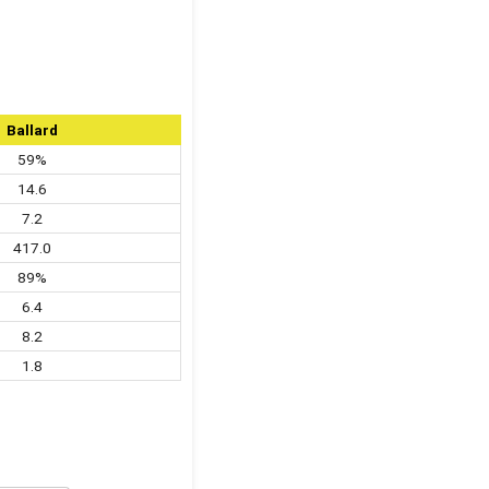
Ballard
59%
14.6
7.2
417.0
89%
6.4
8.2
1.8