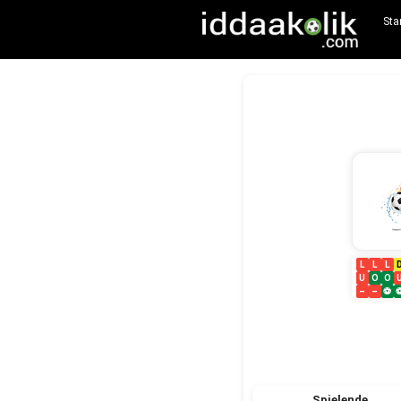
Sta
L
L
L
U
O
O
–
–
⚽
Spielende