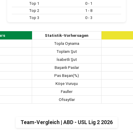
Top 1
0 - 1
Top 2
1 - 8
Top 3
0 - 3
ars
Statistik-Vorhersagen
Topla Oynama
Toplam Şut
İsabetli Şut
Başarılı Paslar
Pas Başarı(%)
Köşe Vuruşu
Fauller
Ofsaytlar
Team-Vergleich | ABD - USL Lig 2 2026