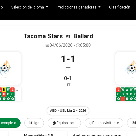
io
Selección de idioma
Predicciones ganadoras
Clasificación
Tacoma Stars
Ballard
vs
📅04/06/2026 - 🕒05:00
1-1
FT
0-1
HT
L
D
W
L
L
W
W
W
→
O
U
O
O
O
O
O
O
⚽
⚽
⚽
⚽
⚽
–
⚽
⚽
ABD - USL Lig 2 – 2026
completo
📊Liga
🏠Equipo local
✈️Equipo visitante
🎯
Menos/Más 2.5
Ambos equipos marcarán