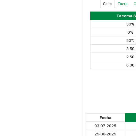
Casa
Fuera
G
Tacoma S
50%
0%
50%
3.50
2.50
6.00
Fecha
03-07-2025
25-06-2025