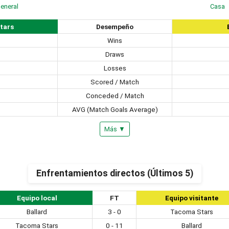
eneral
Casa
tars
Desempeño
Wins
Draws
Losses
Scored / Match
Conceded / Match
AVG (Match Goals Average)
Más ▼
Enfrentamientos directos (Últimos 5)
Equipo local
FT
Equipo visitante
Ballard
3 - 0
Tacoma Stars
Tacoma Stars
0 - 11
Ballard