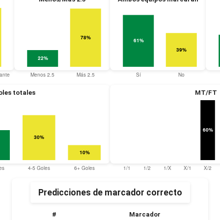
les totales
MT/FT
Predicciones de marcador correcto
#
Marcador