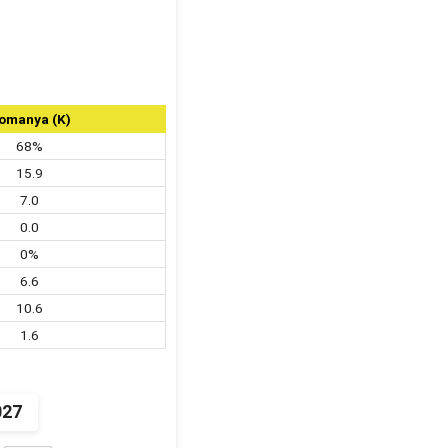
omanya (K)
68%
15.9
7.0
0.0
0%
6.6
10.6
1.6
027