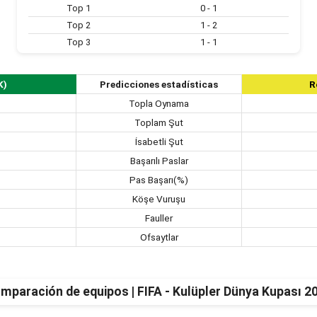
Top 1
0 - 1
Top 2
1 - 2
Top 3
1 - 1
K)
Predicciones estadísticas
R
Topla Oynama
Toplam Şut
İsabetli Şut
Başarılı Paslar
Pas Başarı(%)
Köşe Vuruşu
Fauller
Ofsaytlar
mparación de equipos | FIFA - Kulüpler Dünya Kupası 2