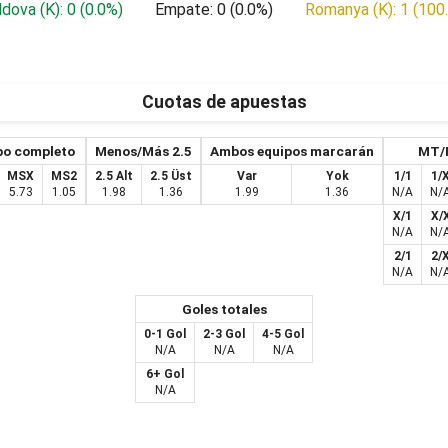
dova (K): 0 (0.0%)
Empate: 0 (0.0%)
Romanya (K): 1 (100
Cuotas de apuestas
o completo
Menos/Más 2.5
Ambos equipos marcarán
MT/
MSX
MS2
2.5 Alt
2.5 Üst
Var
Yok
1/1
1/
5.73
1.05
1.98
1.36
1.99
1.36
N/A
N/
X/1
X/
N/A
N/
2/1
2/
N/A
N/
Goles totales
0-1 Gol
2-3 Gol
4-5 Gol
N/A
N/A
N/A
6+ Gol
N/A