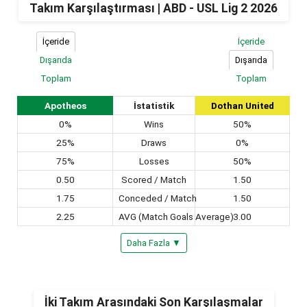
Takım Karşılaştırması | ABD - USL Lig 2 2026
İçeride
İçeride
Dışarıda
Dışarıda
Toplam
Toplam
Apotheos
İstatistik
Dothan United
0%
Wins
50%
25%
Draws
0%
75%
Losses
50%
0.50
Scored / Match
1.50
1.75
Conceded / Match
1.50
2.25
AVG (Match Goals Average)
3.00
Daha Fazla ▼
İki Takım Arasındaki Son Karşılaşmalar