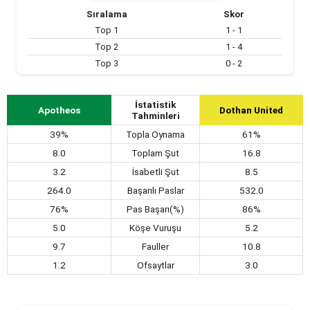
Sıralama
Skor
Top 1
1 - 1
Top 2
1 - 4
Top 3
0 - 2
İstatistik
Apotheos
Dothan United
Tahminleri
39%
Topla Oynama
61%
8.0
Toplam Şut
16.8
3.2
İsabetli Şut
8.5
264.0
Başarılı Paslar
532.0
76%
Pas Başarı(%)
86%
5.0
Köşe Vuruşu
5.2
9.7
Fauller
10.8
1.2
Ofsaytlar
3.0