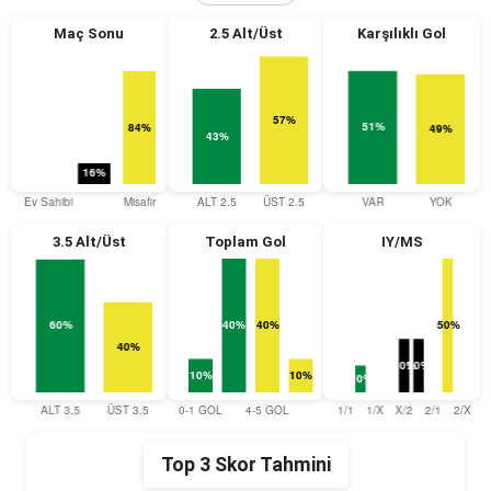
Maç Sonu
2.5 Alt/Üst
Karşılıklı Gol
3.5 Alt/Üst
Toplam Gol
IY/MS
Top 3 Skor Tahmini