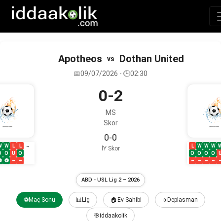
Apotheos
Dothan United
vs
📅09/07/2026 - 🕒02:30
0-2
MS
Skor
0-0
W
W
L
L
L
W
W
W
→
İY Skor
O
O
U
O
O
O
O
O
⚽
⚽
–
–
–
–
–
–
ABD - USL Lig 2 – 2026
⚽Maç Sonu
📊Lig
🏠Ev Sahibi
✈️Deplasman
🎯iddaakolik